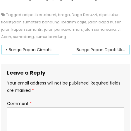
Tagged
adipati kertabumi
,
braga
,
Dago Deruzzi
,
dipati ukur
,
florist jalan sumatera bandung
,
ibrahim adjie
,
jalan bapa husen
,
jalan kapten sumantri
,
jalan purnawarman
,
jalan sumarsana
,
Jl.
Aceh
,
sumedang
,
sumur bandung
Post
Bunga Papan Cimahi
Bunga Papan Dipati Ukur
navigation
Leave a Reply
Your email address will not be published.
Required fields
are marked
*
Comment
*