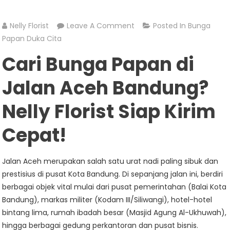
On
Nelly Florist
Leave A Comment
Posted In
Bunga
Bunga
Papan Duka Cita
Papan
Cari Bunga Papan di
Jalan
Aceh
Jalan Aceh Bandung?
Nelly Florist Siap Kirim
Cepat!
Jalan Aceh merupakan salah satu urat nadi paling sibuk dan
prestisius di pusat Kota Bandung. Di sepanjang jalan ini, berdiri
berbagai objek vital mulai dari pusat pemerintahan (Balai Kota
Bandung), markas militer (Kodam III/Siliwangi), hotel-hotel
bintang lima, rumah ibadah besar (Masjid Agung Al-Ukhuwah),
hingga berbagai gedung perkantoran dan pusat bisnis.