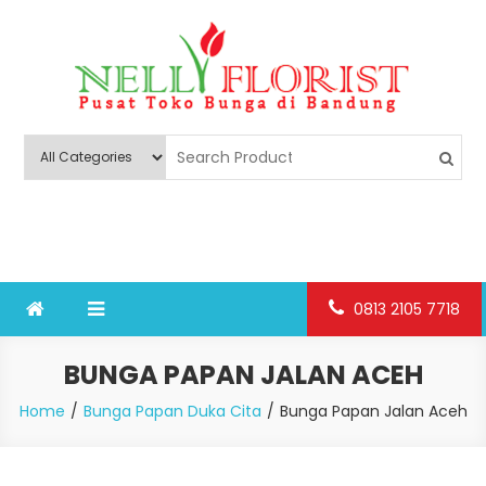
Skip
to
content
Nelly Florist Bandung
Jual karangan bunga papan Bandung
0813 2105 7718
BUNGA PAPAN JALAN ACEH
Home
Bunga Papan Duka Cita
Bunga Papan Jalan Aceh