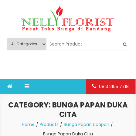
Skip
to
content
Nelly Florist Bandung
Jual karangan bunga papan Bandung
0813 2105 7718
CATEGORY:
BUNGA PAPAN DUKA
CITA
Home
Products
Bunga Papan Ucapan
Bunga Papan Duka Cita