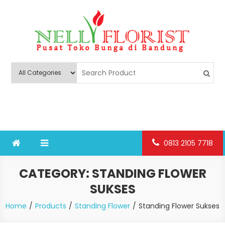
Skip
to
content
Nelly Florist Bandung
Jual karangan bunga papan Bandung
0813 2105 7718
CATEGORY:
STANDING FLOWER
SUKSES
Home
Products
Standing Flower
Standing Flower Sukses