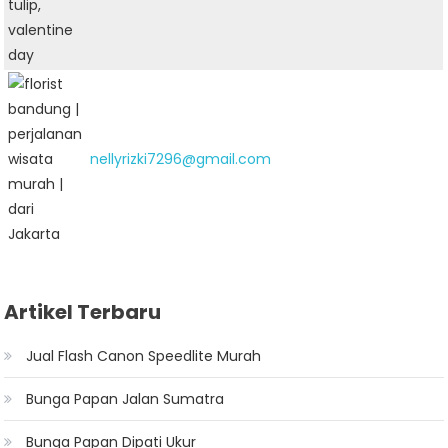
nellyrizki7296@gmail.com
Artikel Terbaru
Jual Flash Canon Speedlite Murah
Bunga Papan Jalan Sumatra
Bunga Papan Dipati Ukur