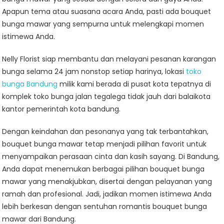
Apapun tema atau suasana acara Anda, pasti ada bouquet
bunga mawar yang sempurna untuk melengkapi momen
istimewa Anda.
Nelly Florist siap membantu dan melayani pesanan karangan
bunga selama 24 jam nonstop setiap harinya, lokasi
toko
bunga Bandung
milik kami berada di pusat kota tepatnya di
komplek toko bunga jalan tegalega tidak jauh dari balaikota
kantor pemerintah kota bandung.
Dengan keindahan dan pesonanya yang tak terbantahkan,
bouquet bunga mawar tetap menjadi pilihan favorit untuk
menyampaikan perasaan cinta dan kasih sayang. Di Bandung,
Anda dapat menemukan berbagai pilihan bouquet bunga
mawar yang menakjubkan, disertai dengan pelayanan yang
ramah dan profesional. Jadi, jadikan momen istimewa Anda
lebih berkesan dengan sentuhan romantis bouquet bunga
mawar dari Bandung.