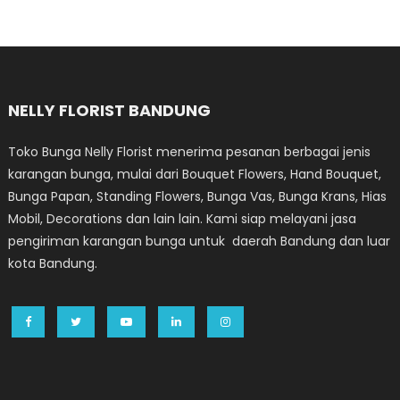
NELLY FLORIST BANDUNG
Toko Bunga Nelly Florist menerima pesanan berbagai jenis
karangan bunga, mulai dari Bouquet Flowers, Hand Bouquet,
Bunga Papan, Standing Flowers, Bunga Vas, Bunga Krans, Hias
Mobil, Decorations dan lain lain. Kami siap melayani jasa
pengiriman karangan bunga untuk daerah Bandung dan luar
kota Bandung.