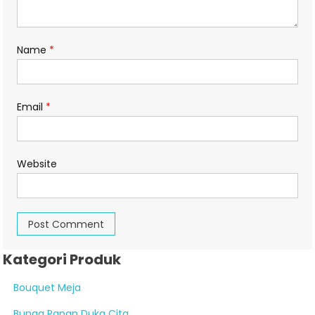
Name
*
Email
*
Website
Kategori Produk
Bouquet Meja
Bunga Papan Duka Cita