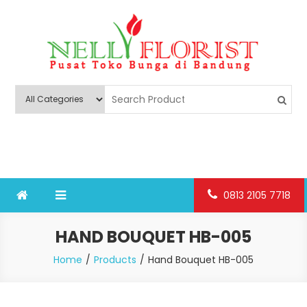
Skip
to
content
Nelly Florist Bandung
Jual karangan bunga papan Bandung
0813 2105 7718
HAND BOUQUET HB-005
Home
Products
Hand Bouquet HB-005