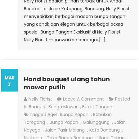
Nelly Florist adalah pilihan terbaik untuk Anda!
Berlokasi di Jalan Katapang, Bandung, Nelly Florist
menyediakan berbagai macam bunga tangan
yang cantik dan elegan untuk berbagai acara
spesial. Bunga Tangan Eksklusif di Nelly Florist
Nelly Florist menawarkan berbagai […]
MAR
Hand bouquet ulang tahun
31
mawar putih
On
Nelly Florist
Leave A Comment
Posted
Hand
In
Bouquet Bunga Mawar
,
Buket Tangan
Bouquet
Tagged
Agen Bunga Papan
,
Babakan
Ulang
Tarogong
,
Bunga Papan
,
Galunggung
,
Jalan
Tahun
Nayaga
,
Jalan Pasir Malang
,
Kota Bandung
,
Mawar
Nurtanio
,
Toko Bunga Bandung
,
Ulang Tahun
,