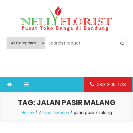
Skip
to
content
Nelly Florist Bandung
Jual karangan bunga papan Bandung
0813 2105 7718
TAG:
JALAN PASIR MALANG
Home
Artikel Terbaru
jalan pasir malang