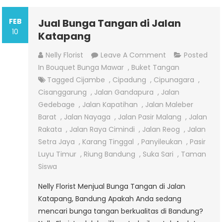
FEB
Jual Bunga Tangan di Jalan
10
Katapang
On
Nelly Florist
Leave A Comment
Posted
Jual
In
Bouquet Bunga Mawar
,
Buket Tangan
Bunga
Tagged
Cijambe
,
Cipadung
,
Cipunagara
,
Tangan
Cisanggarung
,
Jalan Gandapura
,
Jalan
Di
Gedebage
,
Jalan Kapatihan
,
Jalan Maleber
Jalan
Barat
,
Jalan Nayaga
,
Jalan Pasir Malang
,
Jalan
Katapang
Rakata
,
Jalan Raya Cimindi
,
Jalan Reog
,
Jalan
Setra Jaya
,
Karang Tinggal
,
Panyileukan
,
Pasir
Luyu Timur
,
Riung Bandung
,
Suka Sari
,
Taman
Siswa
Nelly Florist Menjual Bunga Tangan di Jalan
Katapang, Bandung Apakah Anda sedang
mencari bunga tangan berkualitas di Bandung?