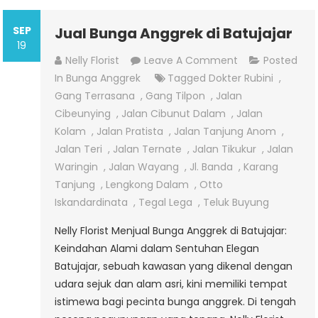
SEP
Jual Bunga Anggrek di Batujajar
19
On
Nelly Florist
Leave A Comment
Posted
Jual
In
Bunga Anggrek
Tagged
Dokter Rubini
,
Bunga
Gang Terrasana
,
Gang Tilpon
,
Jalan
Anggrek
Cibeunying
,
Jalan Cibunut Dalam
,
Jalan
Di
Kolam
,
Jalan Pratista
,
Jalan Tanjung Anom
,
Batujajar
Jalan Teri
,
Jalan Ternate
,
Jalan Tikukur
,
Jalan
Waringin
,
Jalan Wayang
,
Jl. Banda
,
Karang
Tanjung
,
Lengkong Dalam
,
Otto
Iskandardinata
,
Tegal Lega
,
Teluk Buyung
Nelly Florist Menjual Bunga Anggrek di Batujajar:
Keindahan Alami dalam Sentuhan Elegan
Batujajar, sebuah kawasan yang dikenal dengan
udara sejuk dan alam asri, kini memiliki tempat
istimewa bagi pecinta bunga anggrek. Di tengah