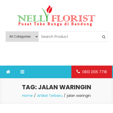
Skip
to
content
Nelly Florist Bandung
Jual karangan bunga papan Bandung
0813 2105 7718
TAG:
JALAN WARINGIN
Home
Artikel Terbaru
jalan waringin