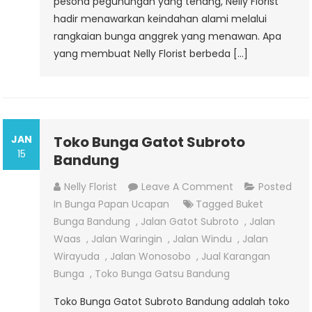
pesona pegunungan yang tenang, Nelly Florist
hadir menawarkan keindahan alami melalui
rangkaian bunga anggrek yang menawan. Apa
yang membuat Nelly Florist berbeda […]
JAN
Toko Bunga Gatot Subroto
15
Bandung
On
Nelly Florist
Leave A Comment
Posted
Toko
In
Bunga Papan Ucapan
Tagged
Buket
Bunga
Bunga Bandung
,
Jalan Gatot Subroto
,
Jalan
Gatot
Waas
,
Jalan Waringin
,
Jalan Windu
,
Jalan
Subroto
Wirayuda
,
Jalan Wonosobo
,
Jual Karangan
Bandung
Bunga
,
Toko Bunga Gatsu Bandung
Toko Bunga Gatot Subroto Bandung adalah toko