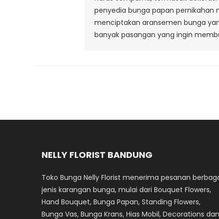
penyedia bunga papan pernikahan m
menciptakan aransemen bunga yang m
banyak pasangan yang ingin membu
NELLY FLORIST BANDUNG
Toko Bunga Nelly Florist menerima pesanan berbag
jenis karangan bunga, mulai dari Bouquet Flowers,
Hand Bouquet, Bunga Papan, Standing Flowers,
Bunga Vas, Bunga Krans, Hias Mobil, Decorations da