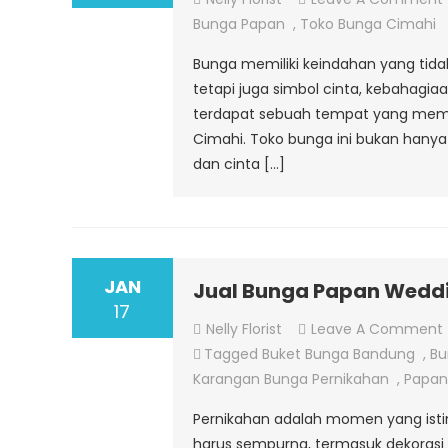
Bunga Papan
,
Toko Bunga Cimahi
Bunga memiliki keindahan yang tid
tetapi juga simbol cinta, kebahagi
terdapat sebuah tempat yang memah
Cimahi. Toko bunga ini bukan hanya 
dan cinta […]
JAN
Jual Bunga Papan Wedd
17
Nelly Florist
Leave A Comment
Tagged
Buket Bunga Bandung
,
Bu
Karangan Bunga Pernikahan
,
Papan
Pernikahan adalah momen yang isti
harus sempurna, termasuk dekorasi b