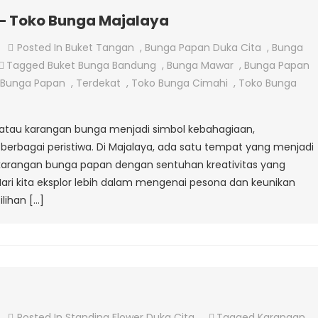
– Toko Bunga Majalaya
On
Posted In
Buket Tangan
,
Bunga Papan Duka Cita
,
Bunga
Karangan
Tagged
Buket Bunga Bandung
,
Bunga Mawar
,
Bunga Papan
Bunga
 Bunga Papan
,
Terdekat
,
Toko Bunga Cimahi
,
Toko Bunga
Papan
–
atau karangan bunga menjadi simbol kebahagiaan,
Toko
rbagai peristiwa. Di Majalaya, ada satu tempat yang menjadi
Bunga
arangan bunga papan dengan sentuhan kreativitas yang
Majalaya
ri kita eksplor lebih dalam mengenai pesona dan keunikan
lihan […]
On
Posted In
Standing Flower Duka Cita
Tagged
Karangan