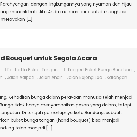
u Parahyangan, dengan lingkungannya yang nyaman dan hijau,
ng menarik hati. Jika Anda mencari cara untuk menghiasi
 merayakan […]
nd Bouquet untuk Segala Acara
On
Posted In
Buket Tangan
Tagged
Buket Bunga Bandung
,
lorist
ah
,
Jalan Adipati
,
Jalan Andir
,
Jalan Bojong Loa
,
Karangan
Bandung
Jual
ndung, Kehadiran bunga dalam perayaan manusia telah menjadi
Hand
a. Bunga tidak hanya menyampaikan pesan yang dalam, tetapi
Bouquet
hangatan. Di tengah gemerlapnya kota Bandung, sebuah
Untuk
ikan buket bunga tangan (hand bouquet) bisa menjadi
Segala
andung telah menjadi […]
Acara