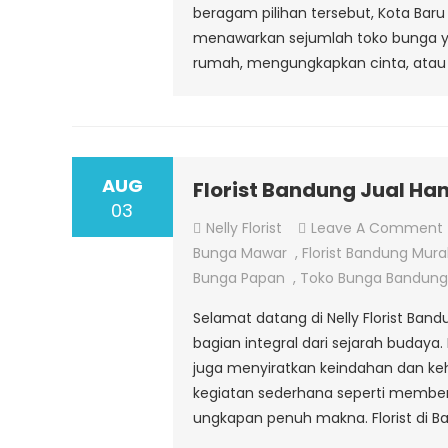
beragam pilihan tersebut, Kota Bar
menawarkan sejumlah toko bunga ya
rumah, mengungkapkan cinta, atau
AUG
Florist Bandung Jual Ha
03
Nelly Florist
Leave A Comment
F
Bunga Mawar
,
Florist Bandung Mur
Bunga Papan
,
Toko Bunga Bandung
Selamat datang di Nelly Florist Ba
bagian integral dari sejarah buday
juga menyiratkan keindahan dan ke
kegiatan sederhana seperti member
ungkapan penuh makna. Florist di B