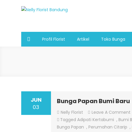
Skip
to
Nelly Florist Bandung
Jual karangan bunga papan Bandung
content
Profil Florist
Artikel
Toko Bunga
JUN
Bunga Papan Bumi Baru
03
Nelly Florist
Leave A Comment
Tagged
Adipati Kertabumi
,
Bumi 
Bunga Papan
,
Perumahan Citarip
,