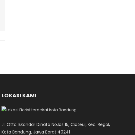
LOKASI KAMI
Jl. Otto Iskandar Dinata No.los 15, Ciateul, Kec. Regol,
Kota Bandung, Jawa Barat 40241