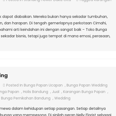
Toko
Bunga
ak dapat diabaikan. Mereka bukan hanya sekadar tumbuhan,
Cimahi
aan, dan harapan. Di tengah gemerlapnya perkotaan Cimahi,
ami arti keindahan ini dengan sangat baik – Toko Bunga
sekadar bisnis, tetapi juga tempat di mana emosi, perasaan,
ing
On
Posted In
Bunga Papan Ucapan
,
Bunga Papan Wedding
Jual
nga Papan
,
Holis Bandung
,
Jual
,
Karangan Bunga Papan
,
Bunga
 Bunga Pernikahan Bandung
,
Wedding
Papan
mewa dalam kehidupan setiap pasangan. Setiap detailnya
Wedding
unga yang mempesona. Di sinilah peran Nelly Florist sebagai