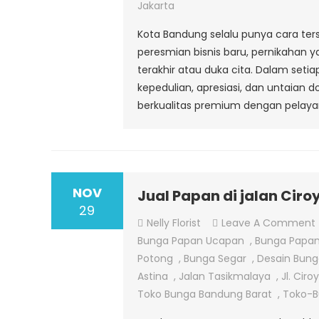
Jakarta
Kota Bandung selalu punya cara ter
peresmian bisnis baru, pernikahan
terakhir atau duka cita. Dalam set
kepedulian, apresiasi, dan untaia
berkualitas premium dengan pelaya
NOV
Jual Papan di jalan Cir
29
Nelly Florist
Leave A Comment
Bunga Papan Ucapan
,
Bunga Papa
Potong
,
Bunga Segar
,
Desain Bung
Astina
,
Jalan Tasikmalaya
,
Jl. Cir
Toko Bunga Bandung Barat
,
Toko-B