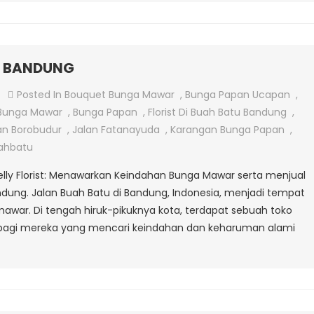
U BANDUNG
On
Posted In
Bouquet Bunga Mawar
,
Bunga Papan Ucapan
,
TOKO
Bunga Mawar
,
Bunga Papan
,
Florist Di Buah Batu Bandung
,
BUNGA
an Borobudur
,
Jalan Fatanayuda
,
Karangan Bunga Papan
,
BUAH
ahbatu
BATU
y Florist: Menawarkan Keindahan Bunga Mawar serta menjual
BANDUNG
ndung. Jalan Buah Batu di Bandung, Indonesia, menjadi tempat
awar. Di tengah hiruk-pikuknya kota, terdapat sebuah toko
bagi mereka yang mencari keindahan dan keharuman alami