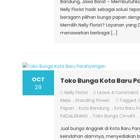
Bandung, Jawa Barat – Membutuhkan
Nelly Florist hadir sebagai solusi tep
beragam pilihan bunga papan denga
Memilih Nelly Florist? Layanan yang 
menawarkan berbagai […]
OCT
Toko Bunga Kota Baru 
29
Nelly Florist
Leave A Comment
Meja
,
Standing Flower
Tagged
J
Papan
,
Kota Bandung
,
Kota Baru 
PADALARANG
,
Toko Bunga Cimahi
,
Jual bunga Anggrek di Kota Baru Par
keindahan alamnya, menyediakan be