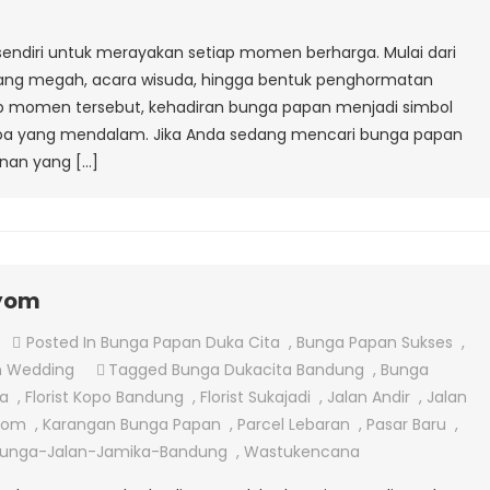
Bumi
Baru
sendiri untuk merayakan setiap momen berharga. Mulai dari
 yang megah, acara wisuda, hingga bentuk penghormatan
iap momen tersebut, kehadiran bunga papan menjadi simbol
n doa yang mendalam. Jika Anda sedang mencari bunga papan
nan yang […]
oyom
On
Posted In
Bunga Papan Duka Cita
,
Bunga Papan Sukses
,
Jual
n Wedding
Tagged
Bunga Dukacita Bandung
,
Bunga
Papan
a
,
Florist Kopo Bandung
,
Florist Sukajadi
,
Jalan Andir
,
Jalan
Di
oyom
,
Karangan Bunga Papan
,
Parcel Lebaran
,
Pasar Baru
,
Jalan
unga-Jalan-Jamika-Bandung
,
Wastukencana
Ciroyom