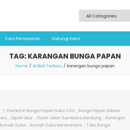
Cara Pemesanan
Hubungi Kami
TAG:
KARANGAN BUNGA PAPAN
Home
Artikel Terbaru
karangan bunga papan
On
Posted In
Bunga Papan Duka Cita
,
Bunga Papan Sukses
Bunga
Baru
,
Dipati Ukur
,
Florist Jalan Sumatera Bandung
,
Karangan
Papan
Rumah Duka
,
Rumah Duka Nanarohana
,
Toko Bunga