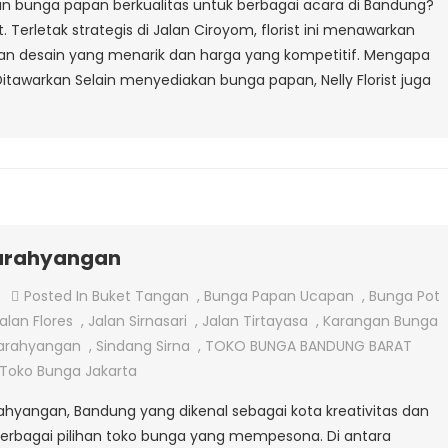
 bunga papan berkualitas untuk berbagai acara di Bandung?
at. Terletak strategis di Jalan Ciroyom, florist ini menawarkan
n desain yang menarik dan harga yang kompetitif. Mengapa
Ditawarkan Selain menyediakan bunga papan, Nelly Florist juga
Parahyangan
On
Posted In
Buket Tangan
,
Bunga Papan Ucapan
,
Bunga Pot
Toko
alan Flores
,
Jalan Sirnasari
,
Jalan Tirtayasa
,
Karangan Bunga
Bunga
Parahyangan
,
Sindang Sirna
,
TOKO BUNGA BANDUNG BARAT
Kota
Toko Bunga Jakarta
Baru
ahyangan, Bandung yang dikenal sebagai kota kreativitas dan
Parahyangan
rbagai pilihan toko bunga yang mempesona. Di antara