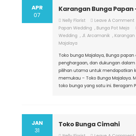
APR
Karangan Bunga Papan 
07
Nelly Florist
Leave A Comment
Papan Wedding
,
Bunga Pot Meja
Wedding
,
Jl. Arcamanik
,
Karangan
Majalaya
Toko bunga Majalaya, Bunga papan 
penghargaan, dan dukungan dalam be
pilihan utama untuk mendapatkan k
memukau – Toko Bunga Majalaya. Ma
toko bunga yang satu ini. Beragam Pi
JAN
Toko Bunga Cimahi
31
Nelly Florist
Leave A Comment