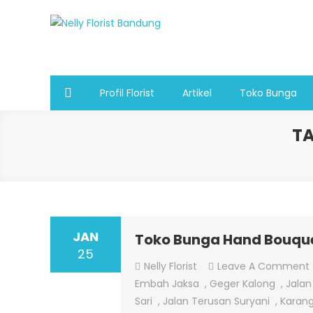
Skip
to
Nelly Florist Bandung
Jual karangan bunga papan Bandung
content
Profil Florist
Artikel
Toko Bunga
T
JAN
Toko Bunga Hand Bouqu
25
Nelly Florist
Leave A Comment
Embah Jaksa
,
Geger Kalong
,
Jalan
Sari
,
Jalan Terusan Suryani
,
Karang