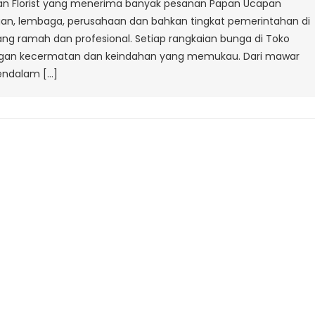
an Florist yang menerima banyak pesanan Papan Ucapan
Yani
gan, lembaga, perusahaan dan bahkan tingkat pemerintahan di
Bandung
g ramah dan profesional. Setiap rangkaian bunga di Toko
ngan kecermatan dan keindahan yang memukau. Dari mawar
ndalam […]