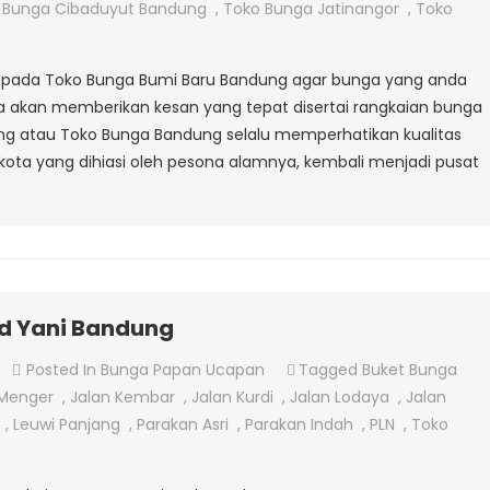
Hand
 Bunga Cibaduyut Bandung
,
Toko Bunga Jatinangor
,
Toko
Bouquet
Jalan
pada Toko Bunga Bumi Baru Bandung agar bunga yang anda
Sukabumi
ya akan memberikan kesan yang tepat disertai rangkaian bunga
Bandung
dung atau Toko Bunga Bandung selalu memperhatikan kualitas
ota yang dihiasi oleh pesona alamnya, kembali menjadi pusat
d Yani Bandung
On
Posted In
Bunga Papan Ucapan
Tagged
Buket Bunga
Toko
Menger
,
Jalan Kembar
,
Jalan Kurdi
,
Jalan Lodaya
,
Jalan
Buket
,
Leuwi Panjang
,
Parakan Asri
,
Parakan Indah
,
PLN
,
Toko
Bunga
Ahmad