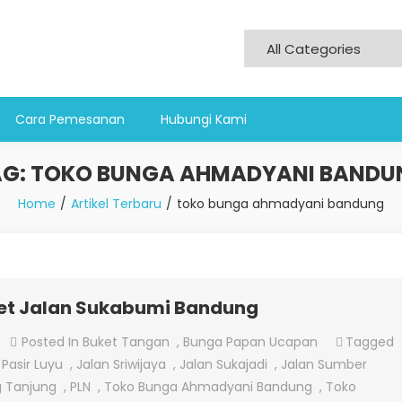
Cara Pemesanan
Hubungi Kami
AG:
TOKO BUNGA AHMADYANI BANDU
Home
Artikel Terbaru
toko bunga ahmadyani bandung
et Jalan Sukabumi Bandung
On
Posted In
Buket Tangan
,
Bunga Papan Ucapan
Tagged
Toko
 Pasir Luyu
,
Jalan Sriwijaya
,
Jalan Sukajadi
,
Jalan Sumber
Bunga
 Tanjung
,
PLN
,
Toko Bunga Ahmadyani Bandung
,
Toko