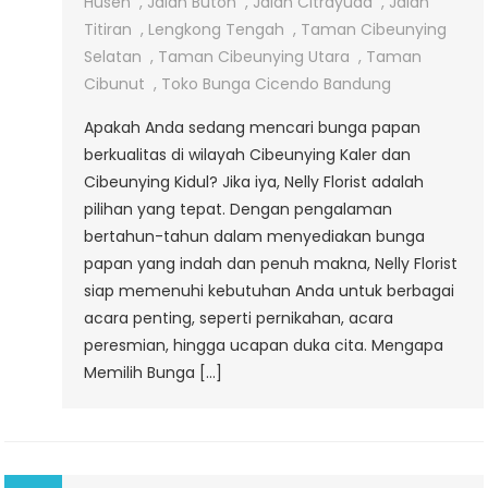
Di
Husen
,
Jalan Buton
,
Jalan Citrayuda
,
Jalan
Cibeunying
Titiran
,
Lengkong Tengah
,
Taman Cibeunying
Kaler
Selatan
,
Taman Cibeunying Utara
,
Taman
&
Cibunut
,
Toko Bunga Cicendo Bandung
Cibeunying
Apakah Anda sedang mencari bunga papan
Kidul
berkualitas di wilayah Cibeunying Kaler dan
Cibeunying Kidul? Jika iya, Nelly Florist adalah
pilihan yang tepat. Dengan pengalaman
bertahun-tahun dalam menyediakan bunga
papan yang indah dan penuh makna, Nelly Florist
siap memenuhi kebutuhan Anda untuk berbagai
acara penting, seperti pernikahan, acara
peresmian, hingga ucapan duka cita. Mengapa
Memilih Bunga […]