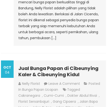
mencari bunga papan berkualitas tinggi di
Bandung, Nelly Florist adalah pilihan yang tidak
boleh Anda lewatkan. Berlokasi di Jalan Cicendo,
florist ini dikenal sebagai penyedia bunga papan
terbaik yang siap memenuhi kebutuhan Anda
untuk berbagai acara, seperti pernikahan, ulang
tahun, pembukaan […]
OCT
Jual Bunga Papan di Cibeunying
04
Kaler & Cibeunying Kidul
On
Nelly Florist
Leave A Comment
Posted
Jual
In
Bunga Papan Ucapan
Tagged
Bunga
Cakranegara
,
Cumi-Cumi
,
Dokter Abdul Rivai
,
Papan
Florist Sersanbajuri
,
Gang Cipaera
,
Jalan Bapa