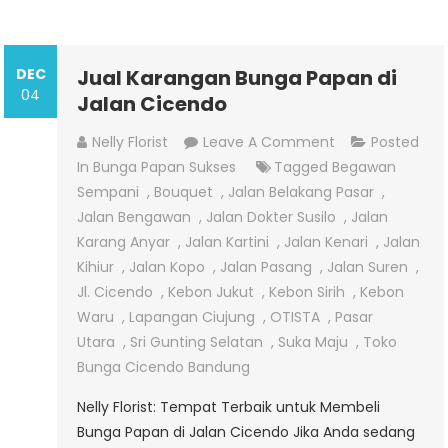
DEC
Jual Karangan Bunga Papan di
04
Jalan Cicendo
On
Nelly Florist
Leave A Comment
Posted
Jual
In
Bunga Papan Sukses
Tagged
Begawan
Karangan
Sempani
,
Bouquet
,
Jalan Belakang Pasar
,
Bunga
Jalan Bengawan
,
Jalan Dokter Susilo
,
Jalan
Papan
Karang Anyar
,
Jalan Kartini
,
Jalan Kenari
,
Jalan
Di
Kihiur
,
Jalan Kopo
,
Jalan Pasang
,
Jalan Suren
,
Jalan
Jl. Cicendo
,
Kebon Jukut
,
Kebon Sirih
,
Kebon
Cicendo
Waru
,
Lapangan Ciujung
,
OTISTA
,
Pasar
Utara
,
Sri Gunting Selatan
,
Suka Maju
,
Toko
Bunga Cicendo Bandung
Nelly Florist: Tempat Terbaik untuk Membeli
Bunga Papan di Jalan Cicendo Jika Anda sedang