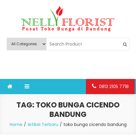
Skip
to
content
Nelly Florist Bandung
Jual karangan bunga papan Bandung
0813 2105 7718
TAG:
TOKO BUNGA CICENDO
BANDUNG
Home
Artikel Terbaru
toko bunga cicendo bandung