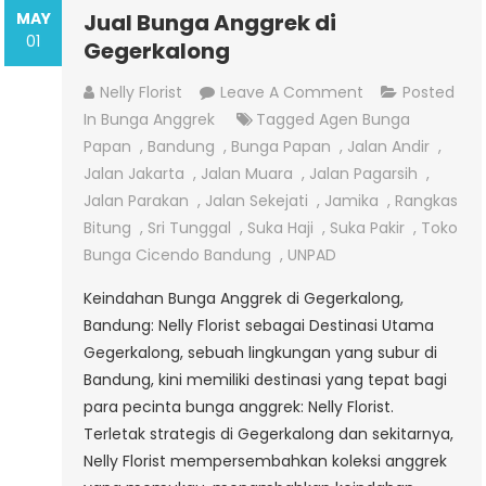
MAY
Jual Bunga Anggrek di
01
Gegerkalong
On
Nelly Florist
Leave A Comment
Posted
Jual
In
Bunga Anggrek
Tagged
Agen Bunga
Bunga
Papan
,
Bandung
,
Bunga Papan
,
Jalan Andir
,
Anggrek
Jalan Jakarta
,
Jalan Muara
,
Jalan Pagarsih
,
Di
Jalan Parakan
,
Jalan Sekejati
,
Jamika
,
Rangkas
Gegerkalong
Bitung
,
Sri Tunggal
,
Suka Haji
,
Suka Pakir
,
Toko
Bunga Cicendo Bandung
,
UNPAD
Keindahan Bunga Anggrek di Gegerkalong,
Bandung: Nelly Florist sebagai Destinasi Utama
Gegerkalong, sebuah lingkungan yang subur di
Bandung, kini memiliki destinasi yang tepat bagi
para pecinta bunga anggrek: Nelly Florist.
Terletak strategis di Gegerkalong dan sekitarnya,
Nelly Florist mempersembahkan koleksi anggrek