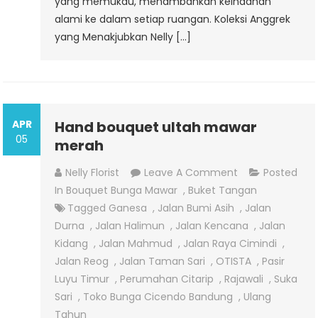
yang memukau, menambahkan keindahan
alami ke dalam setiap ruangan. Koleksi Anggrek
yang Menakjubkan Nelly […]
APR
Hand bouquet ultah mawar
05
merah
On
Nelly Florist
Leave A Comment
Posted
Hand
In
Bouquet Bunga Mawar
,
Buket Tangan
Bouquet
Tagged
Ganesa
,
Jalan Bumi Asih
,
Jalan
Ultah
Durna
,
Jalan Halimun
,
Jalan Kencana
,
Jalan
Mawar
Kidang
,
Jalan Mahmud
,
Jalan Raya Cimindi
,
Merah
Jalan Reog
,
Jalan Taman Sari
,
OTISTA
,
Pasir
Luyu Timur
,
Perumahan Citarip
,
Rajawali
,
Suka
Sari
,
Toko Bunga Cicendo Bandung
,
Ulang
Tahun