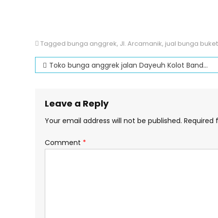
Tagged
bunga anggrek
,
Jl. Arcamanik
,
jual bunga buket
Post
Toko bunga anggrek jalan Dayeuh Kolot Bandung
navigation
Leave a Reply
Your email address will not be published.
Required 
Comment
*