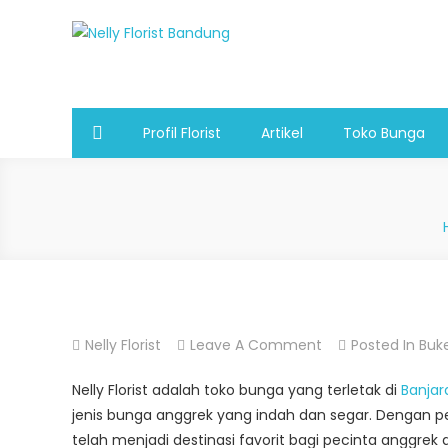
Skip
to
Nelly Florist Bandung
Jual karangan bunga papan Bandung
content
Profil Florist
Artikel
Toko Bunga
On
Nelly Florist
Leave A Comment
Posted In
Buk
TOKO
Nelly Florist adalah toko bunga yang terletak di
Banjar
BUNGA
jenis bunga anggrek yang indah dan segar. Dengan pe
BANJARAN
telah menjadi destinasi favorit bagi pecinta anggrek
BANDUNG