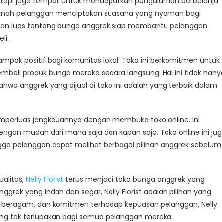
, tetapi juga tempat untuk mendapatkan pengalaman berbelanja
ramah pelanggan menciptakan suasana yang nyaman bagi
huan luas tentang bunga anggrek siap membantu pelanggan
li.
pak positif bagi komunitas lokal. Toko ini berkomitmen untuk
eli produk bunga mereka secara langsung. Hal ini tidak hany
wa anggrek yang dijual di toko ini adalah yang terbaik dalam
memperluas jangkauannya dengan membuka toko online. Ini
an mudah dari mana saja dan kapan saja. Toko online ini ju
gga pelanggan dapat melihat berbagai pilihan anggrek sebelum
alitas,
Nelly Florist
terus menjadi toko bunga anggrek yang
ggrek yang indah dan segar, Nelly Florist adalah pilihan yang
g beragam, dan komitmen terhadap kepuasan pelanggan, Nelly
ng tak terlupakan bagi semua pelanggan mereka.