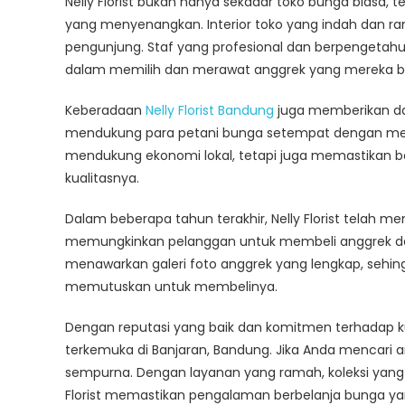
Nelly Florist bukan hanya sekadar toko bunga biasa
yang menyenangkan. Interior toko yang indah dan 
pengunjung. Staf yang profesional dan berpengeta
dalam memilih dan merawat anggrek yang mereka be
Keberadaan
Nelly Florist Bandung
juga memberikan dam
mendukung para petani bunga setempat dengan memb
mendukung ekonomi lokal, tetapi juga memastikan bah
kualitasnya.
Dalam beberapa tahun terakhir, Nelly Florist telah 
memungkinkan pelanggan untuk membeli anggrek deng
menawarkan galeri foto anggrek yang lengkap, sehin
memutuskan untuk membelinya.
Dengan reputasi yang baik dan komitmen terhadap ku
terkemuka di Banjaran, Bandung. Jika Anda mencari an
sempurna. Dengan layanan yang ramah, koleksi yan
Florist memastikan pengalaman berbelanja bunga ya