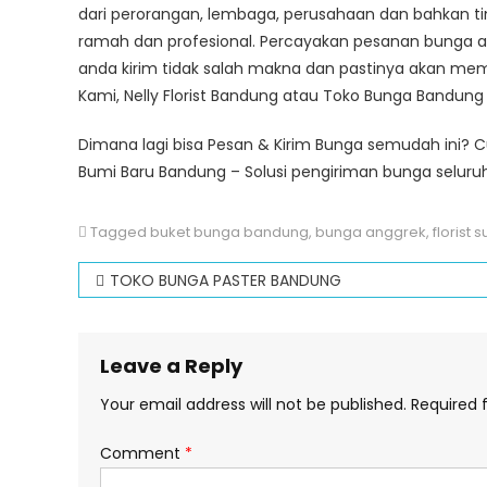
dari perorangan, lembaga, perusahaan dan bahkan t
ramah dan profesional. Percayakan pesanan bunga
anda kirim tidak salah makna dan pastinya akan mem
Kami, Nelly Florist Bandung atau Toko Bunga Bandun
Dimana lagi bisa Pesan & Kirim Bunga semudah ini?
Bumi Baru Bandung – Solusi pengiriman bunga seluruh
Tagged
buket bunga bandung
,
bunga anggrek
,
florist 
Post
TOKO BUNGA PASTER BANDUNG
navigation
Leave a Reply
Your email address will not be published.
Required 
Comment
*