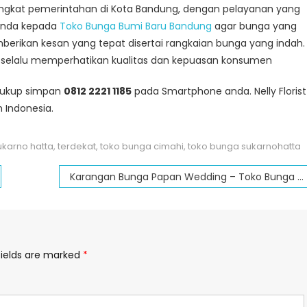
ingkat pemerintahan di Kota Bandung, dengan pelayanan yang
 anda kepada
Toko Bunga Bumi Baru Bandung
agar bunga yang
berikan kesan yang tepat disertai rangkaian bunga yang indah.
g selalu memperhatikan kualitas dan kepuasan konsumen
 Cukup simpan
0812 2221 1185
pada Smartphone anda. Nelly Florist
 Indonesia.
sukarno hatta
,
terdekat
,
toko bunga cimahi
,
toko bunga sukarnohatta
Karangan Bunga Papan Wedding – Toko Bunga Palasari Bandung
fields are marked
*