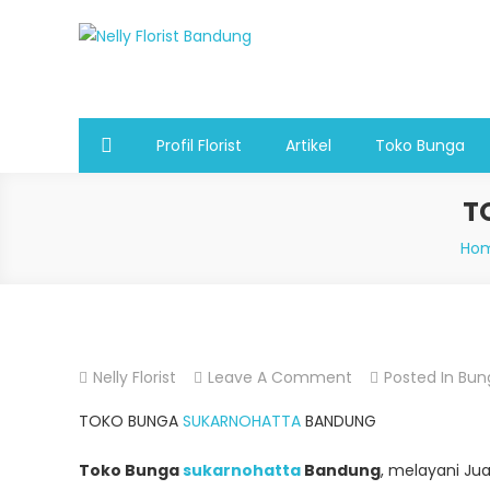
Skip
to
Nelly Florist Bandung
Jual karangan bunga papan Bandung
content
Profil Florist
Artikel
Toko Bunga
T
Ho
On
Nelly Florist
Leave A Comment
Posted In
Bun
TOKO
TOKO BUNGA
SUKARNOHATTA
BANDUNG
BUNGA
SUKARNO
Toko Bunga
sukarnohatta
Bandung
, melayani Ju
HATTA