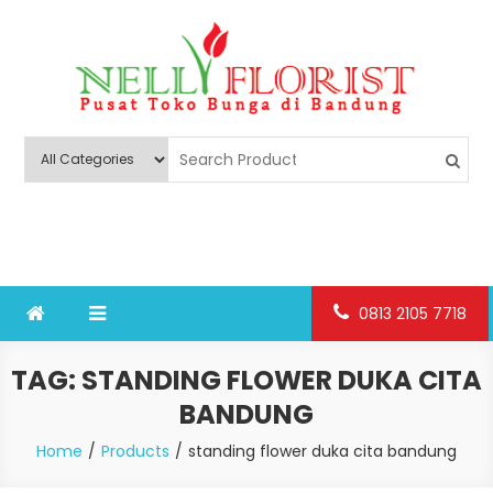
Skip
to
content
Nelly Florist Bandung
Jual karangan bunga papan Bandung
0813 2105 7718
TAG:
STANDING FLOWER DUKA CITA
BANDUNG
Home
Products
standing flower duka cita bandung