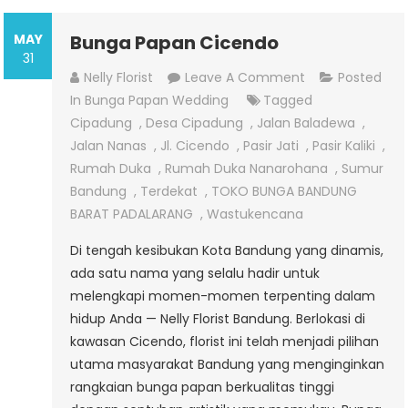
MAY
Bunga Papan Cicendo
31
On
Nelly Florist
Leave A Comment
Posted
Bunga
In
Bunga Papan Wedding
Tagged
Papan
Cipadung
,
Desa Cipadung
,
Jalan Baladewa
,
Cicendo
Jalan Nanas
,
Jl. Cicendo
,
Pasir Jati
,
Pasir Kaliki
,
Rumah Duka
,
Rumah Duka Nanarohana
,
Sumur
Bandung
,
Terdekat
,
TOKO BUNGA BANDUNG
BARAT PADALARANG
,
Wastukencana
Di tengah kesibukan Kota Bandung yang dinamis,
ada satu nama yang selalu hadir untuk
melengkapi momen-momen terpenting dalam
hidup Anda — Nelly Florist Bandung. Berlokasi di
kawasan Cicendo, florist ini telah menjadi pilihan
utama masyarakat Bandung yang menginginkan
rangkaian bunga papan berkualitas tinggi