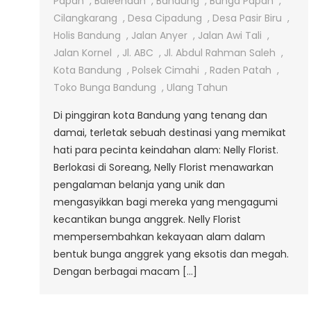
Bunga
Papan
,
Baleendah
,
Bandung
,
Bunga Papan
,
Anggrek
Cilangkarang
,
Desa Cipadung
,
Desa Pasir Biru
,
Di
Holis Bandung
,
Jalan Anyer
,
Jalan Awi Tali
,
Soreang
Jalan Kornel
,
Jl. ABC
,
Jl. Abdul Rahman Saleh
,
Kota Bandung
,
Polsek Cimahi
,
Raden Patah
,
Toko Bunga Bandung
,
Ulang Tahun
Di pinggiran kota Bandung yang tenang dan
damai, terletak sebuah destinasi yang memikat
hati para pecinta keindahan alam: Nelly Florist.
Berlokasi di Soreang, Nelly Florist menawarkan
pengalaman belanja yang unik dan
mengasyikkan bagi mereka yang mengagumi
kecantikan bunga anggrek. Nelly Florist
mempersembahkan kekayaan alam dalam
bentuk bunga anggrek yang eksotis dan megah.
Dengan berbagai macam […]