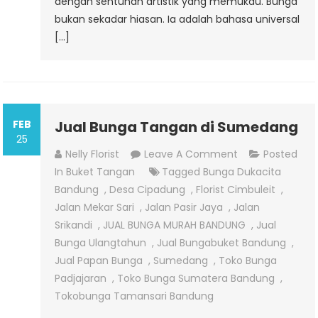
dengan sentuhan artistik yang memukau. Bunga
bukan sekadar hiasan. Ia adalah bahasa universal
[…]
FEB
Jual Bunga Tangan di Sumedang
25
On
Nelly Florist
Leave A Comment
Posted
Jual
In
Buket Tangan
Tagged
Bunga Dukacita
Bunga
Bandung
,
Desa Cipadung
,
Florist Cimbuleit
,
Tangan
Jalan Mekar Sari
,
Jalan Pasir Jaya
,
Jalan
Di
Srikandi
,
JUAL BUNGA MURAH BANDUNG
,
Jual
Sumedang
Bunga Ulangtahun
,
Jual Bungabuket Bandung
,
Jual Papan Bunga
,
Sumedang
,
Toko Bunga
Padjajaran
,
Toko Bunga Sumatera Bandung
,
Tokobunga Tamansari Bandung