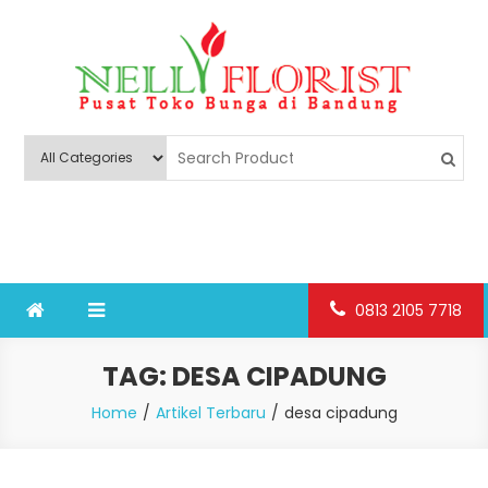
Skip
to
content
Nelly Florist Bandung
Jual karangan bunga papan Bandung
0813 2105 7718
TAG:
DESA CIPADUNG
Home
Artikel Terbaru
desa cipadung