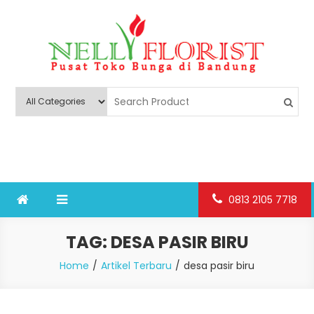
Skip
to
content
Nelly Florist Bandung
Jual karangan bunga papan Bandung
0813 2105 7718
TAG:
DESA PASIR BIRU
Home
Artikel Terbaru
desa pasir biru