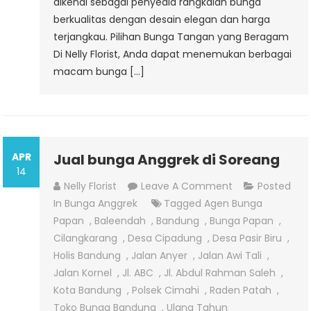
dikenal sebagai penyedia rangkaian bunga
berkualitas dengan desain elegan dan harga
terjangkau. Pilihan Bunga Tangan yang Beragam
Di Nelly Florist, Anda dapat menemukan berbagai
macam bunga […]
APR
Jual bunga Anggrek di Soreang
14
On
Nelly Florist
Leave A Comment
Posted
Jual
In
Bunga Anggrek
Tagged
Agen Bunga
Bunga
Papan
,
Baleendah
,
Bandung
,
Bunga Papan
,
Anggrek
Cilangkarang
,
Desa Cipadung
,
Desa Pasir Biru
,
Di
Holis Bandung
,
Jalan Anyer
,
Jalan Awi Tali
,
Soreang
Jalan Kornel
,
Jl. ABC
,
Jl. Abdul Rahman Saleh
,
Kota Bandung
,
Polsek Cimahi
,
Raden Patah
,
Toko Bunga Bandung
,
Ulang Tahun