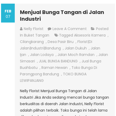
FEB
Menjual Bunga Tangan di Jalan
07
Industri
On
Nelly Florist
Leave A Comment
Posted
Menjual
In
Buket Tangan
Tagged
Aksesoris Kamera
,
Bunga
Cilangkarang
,
Desa Pasir Biru
,
Florist|di
Tangan
Jalan|industri|bandung
,
Jalan Dukuh
,
Jalan
Di
Ijan
,
Jalan Lodaya
,
Jalan Moch Ramdan
,
Jalan
Jalan
Sirnasari
,
JUAL BUNGA BANDUNG
,
Jual Bunga
Industri
Buahbatu
,
Raman Hewan
,
Toko Bunga Di
Parongpong Bandung
,
TOKO BUNGA
LEWIPANJANG
Nelly Florist Menjual Bunga Tangan di Jalan
Industri Jika Anda sedang mencari bunga tangan
berkualitas di daerah Jalan Industri, Nelly Florist
adalah pilihan terbaik. Toko bunga ini telah lama