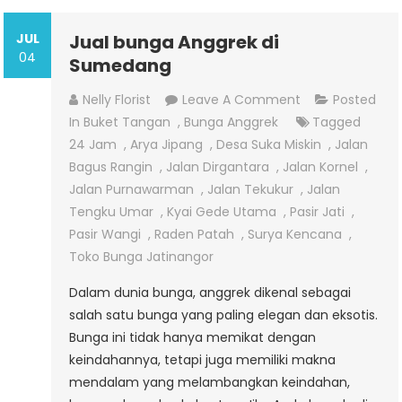
JUL
Jual bunga Anggrek di
04
Sumedang
On
Nelly Florist
Leave A Comment
Posted
Jual
In
Buket Tangan
,
Bunga Anggrek
Tagged
Bunga
24 Jam
,
Arya Jipang
,
Desa Suka Miskin
,
Jalan
Anggrek
Bagus Rangin
,
Jalan Dirgantara
,
Jalan Kornel
,
Di
Jalan Purnawarman
,
Jalan Tekukur
,
Jalan
Sumedang
Tengku Umar
,
Kyai Gede Utama
,
Pasir Jati
,
Pasir Wangi
,
Raden Patah
,
Surya Kencana
,
Toko Bunga Jatinangor
Dalam dunia bunga, anggrek dikenal sebagai
salah satu bunga yang paling elegan dan eksotis.
Bunga ini tidak hanya memikat dengan
keindahannya, tetapi juga memiliki makna
mendalam yang melambangkan keindahan,