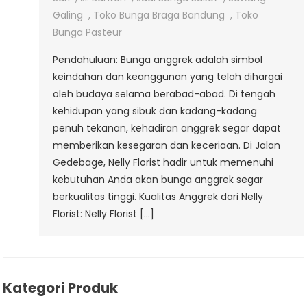
Segar
Galing
,
Toko Bunga Braga Bandung
,
Toko
Dari
Bunga Pasteur
Nelly
Pendahuluan: Bunga anggrek adalah simbol
Florist
keindahan dan keanggunan yang telah dihargai
Di
oleh budaya selama berabad-abad. Di tengah
Jalan
kehidupan yang sibuk dan kadang-kadang
Gedebage
penuh tekanan, kehadiran anggrek segar dapat
memberikan kesegaran dan keceriaan. Di Jalan
Gedebage, Nelly Florist hadir untuk memenuhi
kebutuhan Anda akan bunga anggrek segar
berkualitas tinggi. Kualitas Anggrek dari Nelly
Florist: Nelly Florist […]
Kategori Produk