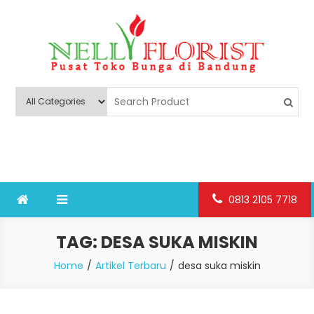
Skip
to
content
Nelly Florist Bandung
Jual karangan bunga papan Bandung
0813 2105 7718
TAG:
DESA SUKA MISKIN
Home
Artikel Terbaru
desa suka miskin