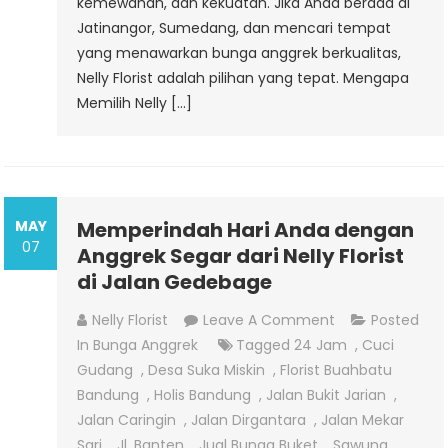
kemewahan, dan kekuatan. Jika Anda berada di
Jatinangor, Sumedang, dan mencari tempat
yang menawarkan bunga anggrek berkualitas,
Nelly Florist adalah pilihan yang tepat. Mengapa
Memilih Nelly […]
MAY
Memperindah Hari Anda dengan
07
Anggrek Segar dari Nelly Florist
di Jalan Gedebage
On
Nelly Florist
Leave A Comment
Posted
Memperindah
In
Bunga Anggrek
Tagged
24 Jam
,
Cuci
Hari
Gudang
,
Desa Suka Miskin
,
Florist Buahbatu
Anda
Bandung
,
Holis Bandung
,
Jalan Bukit Jarian
,
Dengan
Jalan Caringin
,
Jalan Dirgantara
,
Jalan Mekar
Anggrek
Sari
,
Jl. Banten
,
Jual Bunga Buket
,
Sawung