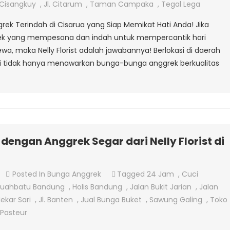
Anggrek
. Cisangkuy
,
Jl. Citarum
,
Taman Campaka
,
Tegal Lega
Di
grek Terindah di Cisarua yang Siap Memikat Hati Anda! Jika
Cisarua
ek yang mempesona dan indah untuk mempercantik hari
Bandung
wa, maka Nelly Florist adalah jawabannya! Berlokasi di daerah
 ini tidak hanya menawarkan bunga-bunga anggrek berkualitas
engan Anggrek Segar dari Nelly Florist di
On
Posted In
Bunga Anggrek
Tagged
24 Jam
,
Cuci
Memperindah
 Buahbatu Bandung
,
Holis Bandung
,
Jalan Bukit Jarian
,
Jalan
Hari
ekar Sari
,
Jl. Banten
,
Jual Bunga Buket
,
Sawung Galing
,
Toko
Anda
Pasteur
Dengan