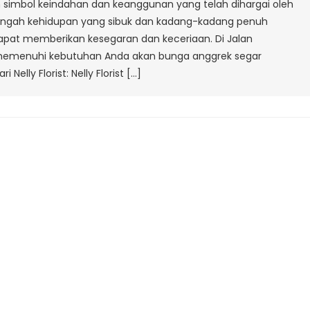
 simbol keindahan dan keanggunan yang telah dihargai oleh
Anggrek
engah kehidupan yang sibuk dan kadang-kadang penuh
Segar
apat memberikan kesegaran dan keceriaan. Di Jalan
Dari
uk memenuhi kebutuhan Anda akan bunga anggrek segar
Nelly
 Nelly Florist: Nelly Florist […]
lorist
Di
Jalan
Gedebage