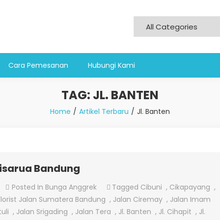
Cara Pemesanan
Hubungi Kami
TAG:
JL. BANTEN
Home
Artikel Terbaru
Jl. Banten
Cisarua Bandung
On
Posted In
Bunga Anggrek
Tagged
Cibuni
,
Cikapayang
,
Jual
Florist Jalan Sumatera Bandung
,
Jalan Ciremay
,
Jalan Imam
Bunga
uli
,
Jalan Srigading
,
Jalan Tera
,
Jl. Banten
,
Jl. Cihapit
,
Jl.