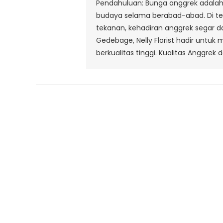
Pendahuluan: Bunga anggrek adalah
budaya selama berabad-abad. Di t
tekanan, kehadiran anggrek segar d
Gedebage, Nelly Florist hadir unt
berkualitas tinggi. Kualitas Anggrek dari
F