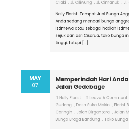
Cilaki
,
Jl. Ciliwung
,
Jl. Cimanuk
,
Jl
Nelly Florist: Tempat Jual Bunga Ang
Anda sedang mencari bunga anggr
istimewa atau sebagai hadiah istime
sejuk dan asri Cisarua, toko bunga
tinggi, tetapi […]
MAY
Memperindah Hari Anda d
07
Jalan Gedebage
Nelly Florist
Leave A Comment
Gudang
,
Desa Suka Miskin
,
Florist
Caringin
,
Jalan Dirgantara
,
Jalan M
Bunga Braga Bandung
,
Toko Bunga 