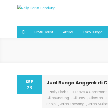
Skip
to
Nelly Florist Bandung
Jual karangan bunga papan Bandung
content
Profil Florist
Artikel
Toko Bunga
SEP
Jual Bunga Anggrek di 
28
Nelly Florist
Leave A Comment
Cikapundung
,
Cikuray
,
Cilentah
,
Bonjol
,
Jalan Krawang
,
Jalan Multat