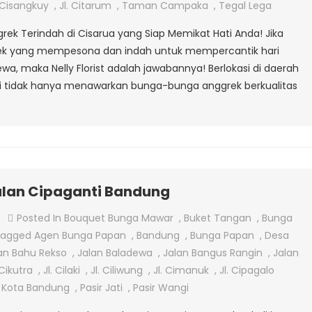
Anggrek
. Cisangkuy
,
Jl. Citarum
,
Taman Campaka
,
Tegal Lega
Di
grek Terindah di Cisarua yang Siap Memikat Hati Anda! Jika
Cisarua
ek yang mempesona dan indah untuk mempercantik hari
Bandung
wa, maka Nelly Florist adalah jawabannya! Berlokasi di daerah
 ini tidak hanya menawarkan bunga-bunga anggrek berkualitas
alan Cipaganti Bandung
On
Posted In
Bouquet Bunga Mawar
,
Buket Tangan
,
Bunga
Jual
Tagged
Agen Bunga Papan
,
Bandung
,
Bunga Papan
,
Desa
Bunga
an Bahu Rekso
,
Jalan Baladewa
,
Jalan Bangus Rangin
,
Jalan
Anggrek
 Cikutra
,
Jl. Cilaki
,
Jl. Ciliwung
,
Jl. Cimanuk
,
Jl. Cipagalo
Di
,
Kota Bandung
,
Pasir Jati
,
Pasir Wangi
Jalan