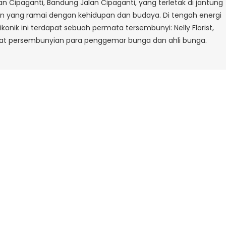
alan Cipaganti, Bandung Jalan Cipaganti, yang terletak di jantung
Cipaganti
lan yang ramai dengan kehidupan dan budaya. Di tengah energi
Bandung
konik ini terdapat sebuah permata tersembunyi: Nelly Florist,
t persembunyian para penggemar bunga dan ahli bunga.