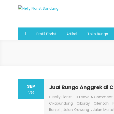
Skip
to
Nelly Florist Bandung
Jual karangan bunga papan Bandung
content
Profil Florist
Artikel
Toko Bunga
SEP
Jual Bunga Anggrek di 
28
Nelly Florist
Leave A Comment
Cikapundung
,
Cikuray
,
Cilentah
,
Bonjol
,
Jalan Krawang
,
Jalan Multat