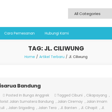
Cara Pemesanan
Hubungi Kami
TAG:
JL. CILIWUNG
Home
Artikel Terbaru
Jl. Ciliwung
Cisarua Bandung
On
Posted In
Bunga Anggrek
Tagged
Cibuni
,
Cikapayang
,
Jual
Florist Jalan Sumatera Bandung
,
Jalan Ciremay
,
Jalan Imam
Bunga
uli
,
Jalan Srigading
,
Jalan Tera
,
Jl. Banten
,
Jl. Cihapit
,
Jl.