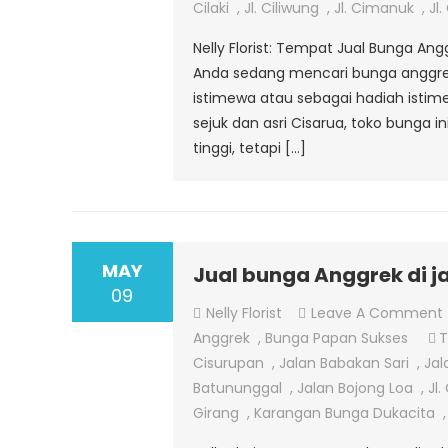
Cilaki
,
Jl. Ciliwung
,
Jl. Cimanuk
,
Jl
Nelly Florist: Tempat Jual Bunga Ang
Anda sedang mencari bunga anggr
istimewa atau sebagai hadiah istime
sejuk dan asri Cisarua, toko bunga
tinggi, tetapi […]
MAY
Jual bunga Anggrek di j
09
Nelly Florist
Leave A Comment
Anggrek
,
Bunga Papan Sukses
Cisurupan
,
Jalan Babakan Sari
,
Jal
Batununggal
,
Jalan Bojong Loa
,
Jl.
Girang
,
Karangan Bunga Dukacita