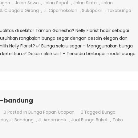
Bunga
rugna
,
Jalan Sawo
,
Jalan Sepat
,
Jalan Sinta
,
Jalan
Tangan
Jl. Cipagalo Girang
,
Jl. Cipamokolan
,
Sukapakir
,
Tokobunga
Di
Taman
itas di sekitar Taman Ganesha? Nelly Florist hadir sebagai
Ganesha
butuhkan rangkaian bunga segar dengan desain elegan dan
–
ilih Nelly Florist? ✅ Bunga selalu segar – Menggunakan bunga
Nelly
 ketelitian.✅ Desain eksklusif – Tersedia berbagai model bunga
lorist
Pilihan
Terbaik
k-bandung
On
Posted In
Bunga Papan Ucapan
Tagged
Bunga
Toko-
baduyut Bandung
,
Jl. Arcamanik
,
Jual Bunga Buket
,
Toko
Bunga-
Arcamanik-