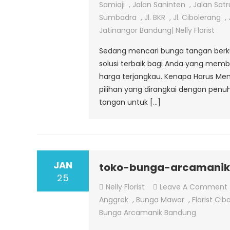
Samiaji
,
Jalan Saninten
,
Jalan Sat
Sumbadra
,
Jl. BKR
,
Jl. Cibolerang
,
Jatinangor Bandung| Nelly Florist
Sedang mencari bunga tangan berkual
solusi terbaik bagi Anda yang mem
harga terjangkau. Kenapa Harus Mem
pilihan yang dirangkai dengan penuh
F
tangan untuk […]
JAN
toko-bunga-arcamani
25
Nelly Florist
Leave A Comment
Anggrek
,
Bunga Mawar
,
Florist Ci
Bunga Arcamanik Bandung