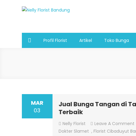
Skip
to
Nelly Florist Bandung
Jual karangan bunga papan Bandung
content
Profil Florist
Artikel
Toko Bunga
MAR
Jual Bunga Tangan di Ta
03
Terbaik
Nelly Florist
Leave A Comment
Dokter Slamet
,
Florist Cibaduyut B