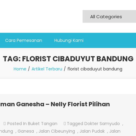
Cara Pemesanan
Hubungi Kami
TAG:
FLORIST CIBADUYUT BANDUNG
Home
Artikel Terbaru
florist cibaduyut bandung
man Ganesha – Nelly Florist Pilihan
On
Posted In
Buket Tangan
Tagged
Dokter Samyudo
,
Jual
andung
,
Ganesa
,
Jalan Cibeunying
,
Jalan Pudak
,
Jalan