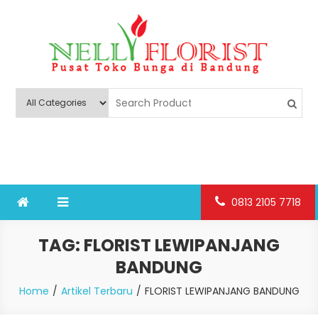
Skip
to
content
Nelly Florist Bandung
Jual karangan bunga papan Bandung
0813 2105 7718
TAG:
FLORIST LEWIPANJANG
BANDUNG
Home
Artikel Terbaru
FLORIST LEWIPANJANG BANDUNG