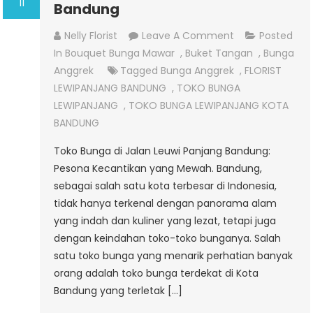
11
Bandung
On
Nelly Florist
Leave A Comment
Posted
Toko
In
Bouquet Bunga Mawar
,
Buket Tangan
,
Bunga
Bunga
Anggrek
Tagged
Bunga Anggrek
,
FLORIST
Jalan
LEWIPANJANG BANDUNG
,
TOKO BUNGA
Leuwi
LEWIPANJANG
,
TOKO BUNGA LEWIPANJANG KOTA
Panjang
BANDUNG
Bandung
Toko Bunga di Jalan Leuwi Panjang Bandung:
Pesona Kecantikan yang Mewah. Bandung,
sebagai salah satu kota terbesar di Indonesia,
tidak hanya terkenal dengan panorama alam
yang indah dan kuliner yang lezat, tetapi juga
dengan keindahan toko-toko bunganya. Salah
satu toko bunga yang menarik perhatian banyak
orang adalah toko bunga terdekat di Kota
Bandung yang terletak […]