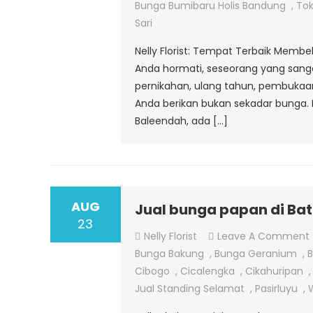
Bunga Bumibaru Holis Bandung
,
To
Sari
Nelly Florist: Tempat Terbaik Memb
Anda hormati, seseorang yang sang
pernikahan, ulang tahun, pembuka
Anda berikan bukan sekadar bunga. I
Baleendah, ada […]
AUG
Jual bunga papan di Bat
23
Nelly Florist
Leave A Comment
Bunga Bakung
,
Bunga Geranium
,
B
Cibogo
,
Cicalengka
,
Cikahuripan
Jual Standing Selamat
,
Pasirluyu
,