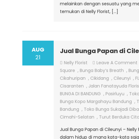
melainkan dengan sesuatu yang me
temukan di Nelly Florist, […]
AUG
Jual Bunga Papan di Cil
21
Nelly Florist
Leave A Comment
Square
,
Bunga Baby’s Breath
,
Bung
Cikahuripan
,
Cikidang
,
Cileunyi
,
F
Cisaranten
,
Jalan Fanatayuda Flori
BUNGA DI BANDUNG
,
Pasirluyu
,
Toko
Bunga Kopo Margahayu Bandung
,
Bandung
,
Toko Bunga Sukajadi Dib
Cimahi-Selatan
,
Turut Berduka Cit
Jual Bunga Papan di Cileunyi – Nelly
dalam hidup di mana kata-kata saja