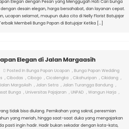
ga Papan Elegan dengan Pesan yang Menggugah Hati Cari bunga
Batujajar
dir dengan desain elegan, harga bersahabat, dan layanan cepat.
 ucapan selamat, maupun duka cita di Nelly Florist Batujajar
 Terbaik Membeli Bunga Papan di Batujajar Ketika […]
apan Elegan di Jalan Margaasih
On
Posted In
Bunga Papan Ucapan
,
Bunga Papan Wedding
Menjual
s
,
Cibodas
,
Cibogo
,
Cicalengka
,
Cikahuripan
,
Cikidang
,
Bunga
Jalan MargaAsih
,
Jalan Setra
,
Jalan Turangga Bandung
,
Papan
usat Bunga
,
Universitas Pajajaran
,
UNPAD
,
Wangun Harja
,
Ucapan
Elegan
tidak bisa diulang. Pernikahan yang sakral, peresmian
Di
ahun yang meriah, hingga saat-saat duka yang mengajarkan
Jalan
a pasti ingin hadir. Hadir bukan sekadar dengan kata-kata,
Margaasih