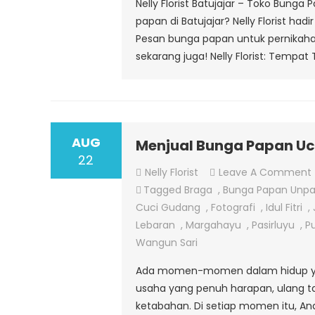
Nelly Florist Batujajar – Toko Bun
papan di Batujajar? Nelly Florist ha
Pesan bunga papan untuk pernikahan,
sekarang juga! Nelly Florist: Tempat
AUG
Menjual Bunga Papan Uc
22
Nelly Florist
Leave A Comment
Tagged
Braga
,
Bunga Papan Unpa
Cuci Gudang
,
Fotografi
,
Idul Fitri
,
Lebaran
,
Margahayu
,
Pasirluyu
,
P
Wangun Sari
Ada momen-momen dalam hidup yang 
usaha yang penuh harapan, ulang t
ketabahan. Di setiap momen itu, And