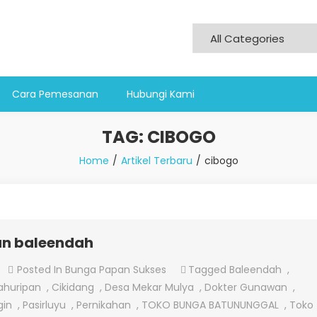
Cara Pemesanan
Hubungi Kami
TAG:
CIBOGO
Home
Artikel Terbaru
cibogo
an baleendah
On
Posted In
Bunga Papan Sukses
Tagged
Baleendah
,
Jual
ahuripan
,
Cikidang
,
Desa Mekar Mulya
,
Dokter Gunawan
,
Bunga
gin
,
Pasirluyu
,
Pernikahan
,
TOKO BUNGA BATUNUNGGAL
,
Toko