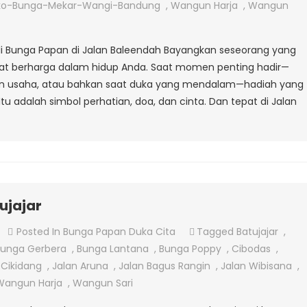
Papan
ko-Bunga-Mekar-Wangi-Bandung
,
Wangun Harja
,
Wangun
Di
Jalan
eli Bunga Papan di Jalan Baleendah Bayangkan seseorang yang
Baleendah
at berharga dalam hidup Anda. Saat momen penting hadir—
an usaha, atau bahkan saat duka yang mendalam—hadiah yang
tu adalah simbol perhatian, doa, dan cinta. Dan tepat di Jalan
ujajar
On
Posted In
Bunga Papan Duka Cita
Tagged
Batujajar
,
Jual
unga Gerbera
,
Bunga Lantana
,
Bunga Poppy
,
Cibodas
,
Bunga
,
Cikidang
,
Jalan Aruna
,
Jalan Bagus Rangin
,
Jalan Wibisana
,
Papan
Wangun Harja
,
Wangun Sari
Di