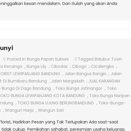
ninggalkan kesan mendalam. Dan itulah yang akan Anda
eunyi
On
Posted In
Bunga Papan Sukses
Tagged
Balubur Town
Jual
a Kenanga
,
Bunga Lily
,
Cibodas
,
Cibogo
,
Cicalengka
,
Bunga
LORIST LEWIPANJANG BANDUNG
,
Jalan Bangus Rangin
,
Jalan
Papan
st Di Bumibaru Bandung
,
Jalan MargaAsih
,
JUAL KARANGAN
Di
 Bunga Di Dago Bandung
,
Toko Bunga Jatinangor
,
Toko
Cileunyi
TOKO BUNGA LEWIPANJANG KOTA BANDUNG
,
Toko Bunga Naripan
andung
,
TOKO BUNGA UJUNG BERUNGBANDUNG
,
Toko-Bunga-
a
,
Wangun Harja
,
Wangun Sari
 Florist, Hadirkan Pesan yang Tak Terlupakan Ada saat-saat
 tidak cukup. Pernikahan sahabat, peresmian usaha keluarga,