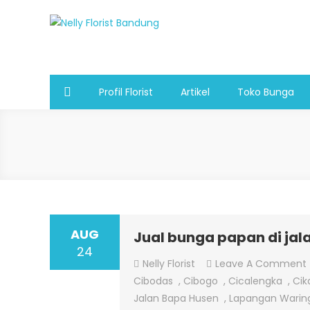
Skip
to
Nelly Florist Bandung
Jual karangan bunga papan Bandung
content
Profil Florist
Artikel
Toko Bunga
AUG
Jual bunga papan di jal
24
Nelly Florist
Leave A Comment
Cibodas
,
Cibogo
,
Cicalengka
,
Cik
Jalan Bapa Husen
,
Lapangan Warin