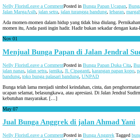
on
Nelly Florist
Leave a Comment
Posted in
Bunga Papan Ucapan
,
Bung
Menjual
Jalan MargaAsih
,
jalan setra
,
jalan turangga bandung
,
lebaran
,
marga
Bunga
Ada momen-momen dalam hidup yang tidak bisa diulang. Pernikahan y
Papan
momen itu, Anda pasti ingin hadir. Hadir bukan sekadar dengan kata
Ucapan
Elegan
Nov
01
di
Jalan
Menjual Bunga Papan di Jalan Jendral S
Margaasih
on
Nelly Florist
Leave a Comment
Posted in
Bunga Papan Duka Cita
,
Bu
Menjual
jalan nanas
,
jalan setra
,
jamika
,
Jl. Cipaganti
,
karangan papan kopo
,
p
Bunga
bandung
,
toko bunga palasari bandung
,
UNPAD
Papan
Bunga telah lama menjadi simbol keindahan, cinta, dan penghormata
di
ucapan selamat, belasungkawa, atau apresiasi. Di Jalan Jendral Sudi
Jalan
kebutuhan masyarakat. […]
Jendral
Sudirman
May
07
Jual Bunga Anggrek di jalan Ahmad Yani
on
Nelly Florist
Leave a Comment
Posted in
Bunga Anggrek
Tagged
bun