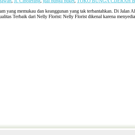
ngawan
,
Jl. Cibolerang
,
jual bunga buket
,
TOKO BUNGA CIJERAH
m yang memukau dan keanggunan yang tak terbantahkan. Di Jalan Ahmad
itas Terbaik dari Nelly Florist: Nelly Florist dikenal karena menyedi