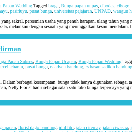
a Papan Wedding
Tagged
braga
,
Bunga papan unpas
,
cibodas
,
cibogo
,
hayu
,
pasirluyu
,
pusat bunga
,
universitas pajajaran
,
UNPAD
,
wangun h
ang sakral, peresmian usaha yang penuh harapan, ulang tahun yang me
-kata, melainkan dengan sesuatu yang meninggalkan kesan mendalam. D
udirman
nga Papan Sukses
,
Bunga Papan Ucapan
,
Bunga Papan Wedding
Tag
arcel lebaran
,
pusat bunga
,
rs adven bandung
,
rs hasan sadikin bandun
n. Dalam berbagai kesempatan, bunga tidak hanya digunakan sebagai t
rman, Nelly Florist hadir sebagai salah satu toko bunga terpercaya ya
ga papan
,
florist dago bandung
,
idul fitri
,
jalan ciremay
,
jalan ciwastra
,