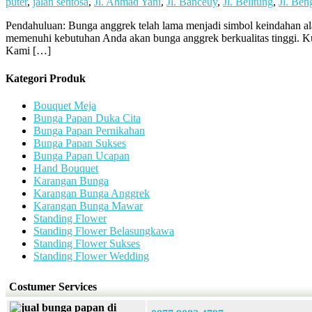
Jual
puter
,
jalan sentosa
,
Jl. Ahmad Yani
,
Jl. Banceuy
,
Jl. Belitung
,
Jl. Be
Bunga
Pendahuluan: Bunga anggrek telah lama menjadi simbol keindahan ala
Anggrek
memenuhi kebutuhan Anda akan bunga anggrek berkualitas tinggi. Kual
di
Kami […]
jalan
Ahmad
Yani
Kategori Produk
Bouquet Meja
Bunga Papan Duka Cita
Bunga Papan Pernikahan
Bunga Papan Sukses
Bunga Papan Ucapan
Hand Bouquet
Karangan Bunga
Karangan Bunga Anggrek
Karangan Bunga Mawar
Standing Flower
Standing Flower Belasungkawa
Standing Flower Sukses
Standing Flower Wedding
Costumer Services