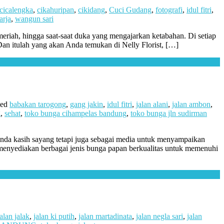
cicalengka
,
cikahuripan
,
cikidang
,
Cuci Gudang
,
fotografi
,
idul fitri
,
arja
,
wangun sari
riah, hingga saat-saat duka yang mengajarkan ketabahan. Di setiap
an itulah yang akan Anda temukan di Nelly Florist, […]
ged
babakan tarogong
,
gang jakin
,
idul fitri
,
jalan alani
,
jalan ambon
,
g
,
sehat
,
toko bunga cihampelas bandung
,
toko bunga jln sudirman
anda kasih sayang tetapi juga sebagai media untuk menyampaikan
ng menyediakan berbagai jenis bunga papan berkualitas untuk memenuhi
jalan jalak
,
jalan ki putih
,
jalan martadinata
,
jalan negla sari
,
jalan