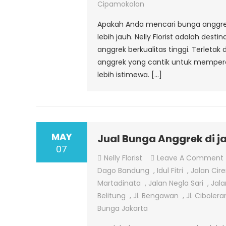
Cipamokolan
Apakah Anda mencari bunga anggrek 
lebih jauh. Nelly Florist adalah de
anggrek berkualitas tinggi. Terletak 
anggrek yang cantik untuk mempe
lebih istimewa. […]
MAY
Jual Bunga Anggrek di j
07
Nelly Florist
Leave A Comment
Dago Bandung
,
Idul Fitri
,
Jalan Cir
Martadinata
,
Jalan Negla Sari
,
Jala
Belitung
,
Jl. Bengawan
,
Jl. Ciboler
Bunga Jakarta