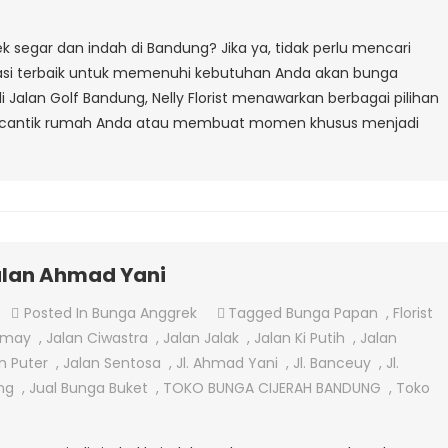
Anggrek
Di
segar dan indah di Bandung? Jika ya, tidak perlu mencari
Jalan
stinasi terbaik untuk memenuhi kebutuhan Anda akan bunga
Golf
di Jalan Golf Bandung, Nelly Florist menawarkan berbagai pilihan
Bandung
rcantik rumah Anda atau membuat momen khusus menjadi
alan Ahmad Yani
On
Posted In
Bunga Anggrek
Tagged
Bunga Papan
,
Florist
Jual
emay
,
Jalan Ciwastra
,
Jalan Jalak
,
Jalan Ki Putih
,
Jalan
Bunga
n Puter
,
Jalan Sentosa
,
Jl. Ahmad Yani
,
Jl. Banceuy
,
Jl.
Anggrek
ang
,
Jual Bunga Buket
,
TOKO BUNGA CIJERAH BANDUNG
,
Toko
Di
Jalan