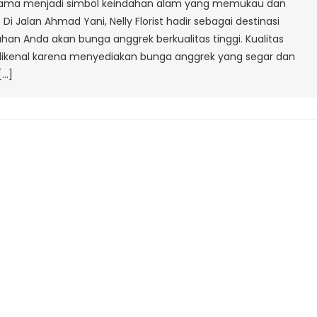
 lama menjadi simbol keindahan alam yang memukau dan
Ahmad
 Jalan Ahmad Yani, Nelly Florist hadir sebagai destinasi
Yani
n Anda akan bunga anggrek berkualitas tinggi. Kualitas
orist dikenal karena menyediakan bunga anggrek yang segar dan
[…]