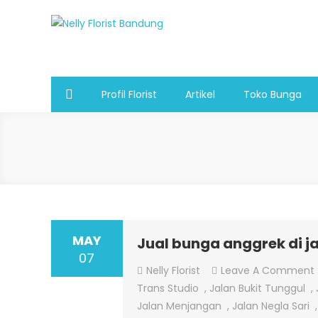
Skip
to
Nelly Florist Bandung
Jual karangan bunga papan Bandung
content
Profil Florist
Artikel
Toko Bunga
MAY
Jual bunga anggrek di j
07
Nelly Florist
Leave A Comment
Trans Studio
,
Jalan Bukit Tunggul
,
Jalan Menjangan
,
Jalan Negla Sari