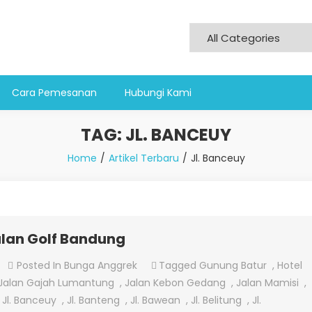
Cara Pemesanan
Hubungi Kami
TAG:
JL. BANCEUY
Home
Artikel Terbaru
Jl. Banceuy
alan Golf Bandung
On
Posted In
Bunga Anggrek
Tagged
Gunung Batur
,
Hotel
Jual
Jalan Gajah Lumantung
,
Jalan Kebon Gedang
,
Jalan Mamisi
,
Bunga
,
Jl. Banceuy
,
Jl. Banteng
,
Jl. Bawean
,
Jl. Belitung
,
Jl.