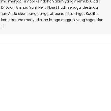
 lama menjadi simbol keindahan alam yang memukau dan
Ahmad
 Jalan Ahmad Yani, Nelly Florist hadir sebagai destinasi
Yani
n Anda akan bunga anggrek berkualitas tinggi. Kualitas
orist dikenal karena menyediakan bunga anggrek yang segar dan
[…]