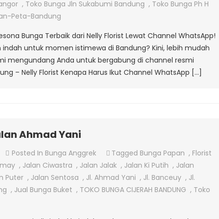
Toko
angor
,
Toko Bunga Jln Sukabumi Bandung
,
Toko Bunga Ph H
Bunga
lan-Peta-Bandung
Bandung
ona Bunga Terbaik dari Nelly Florist Lewat Channel WhatsApp!
 indah untuk momen istimewa di Bandung? Kini, lebih mudah
 Kami mengundang Anda untuk bergabung di channel resmi
g – Nelly Florist Kenapa Harus Ikut Channel WhatsApp […]
alan Ahmad Yani
On
Posted In
Bunga Anggrek
Tagged
Bunga Papan
,
Florist
Jual
emay
,
Jalan Ciwastra
,
Jalan Jalak
,
Jalan Ki Putih
,
Jalan
Bunga
n Puter
,
Jalan Sentosa
,
Jl. Ahmad Yani
,
Jl. Banceuy
,
Jl.
Anggrek
ang
,
Jual Bunga Buket
,
TOKO BUNGA CIJERAH BANDUNG
,
Toko
Di
Jalan