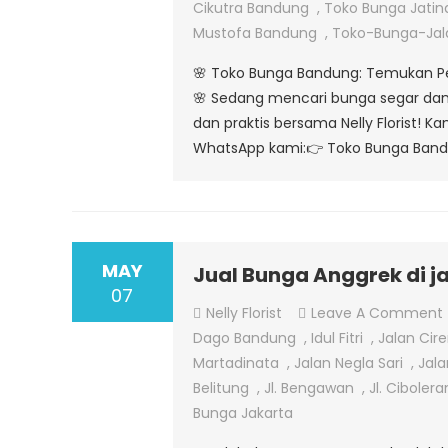
Cikutra Bandung
,
Toko Bunga Jatin
Mustofa Bandung
,
Toko-Bunga-Ja
🌸 Toko Bunga Bandung: Temukan Pes
🌸 Sedang mencari bunga segar dan
dan praktis bersama Nelly Florist!
WhatsApp kami:👉 Toko Bunga Bandun
MAY
Jual Bunga Anggrek di j
07
Nelly Florist
Leave A Comment
Dago Bandung
,
Idul Fitri
,
Jalan Cir
Martadinata
,
Jalan Negla Sari
,
Jala
Belitung
,
Jl. Bengawan
,
Jl. Ciboler
Bunga Jakarta