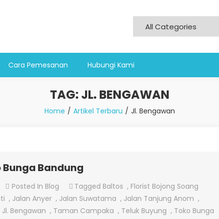
Cara Pemesanan
Hubungi Kami
TAG:
JL. BENGAWAN
Home
Artikel Terbaru
Jl. Bengawan
o Bunga Bandung
On
Posted In
Blog
Tagged
Baltos
,
Florist Bojong Soang
Channel
ti
,
Jalan Anyer
,
Jalan Suwatama
,
Jalan Tanjung Anom
,
WhatsApp
,
Jl. Bengawan
,
Taman Campaka
,
Teluk Buyung
,
Toko Bunga