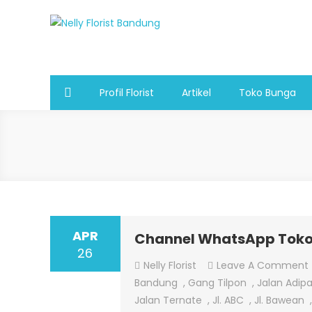
Skip
to
Nelly Florist Bandung
Jual karangan bunga papan Bandung
content
Profil Florist
Artikel
Toko Bunga
APR
Channel WhatsApp Tok
26
Nelly Florist
Leave A Comment
Bandung
,
Gang Tilpon
,
Jalan Adipa
Jalan Ternate
,
Jl. ABC
,
Jl. Bawean