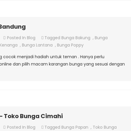
 Bandung
On
Posted In
Blog
Tagged
Bunga Bakung
,
Bunga
Toko
 Kenanga
,
Bunga Lantana
,
Bunga Poppy
Bunga
g cocok menjadi hadiah untuk teman . Hanya perlu
Terdekat
ia online dan pilih macam karangan bunga yang sesuai dengan
Di
Bandung
– Toko Bunga Cimahi
On
Posted In
Blog
Tagged
Bunga Papan
,
Toko Bunga