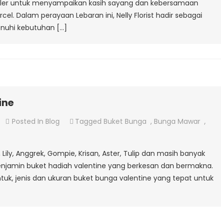
puler untuk menyampaikan kasih sayang dan kebersamaan
Lebaran
l. Dalam perayaan Lebaran ini, Nelly Florist hadir sebagai
nuhi kebutuhan […]
ine
On
Posted In
Blog
Tagged
Buket Bunga
,
Bunga Mawar
,
Jual
Buket
Lily, Anggrek, Gompie, Krisan, Aster, Tulip dan masih banyak
Bunga
enjamin buket hadiah valentine yang berkesan dan bermakna.
Valentine
uk, jenis dan ukuran buket bunga valentine yang tepat untuk