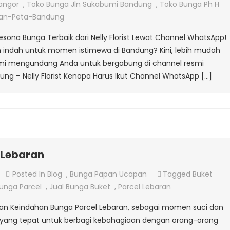
Toko
angor
,
Toko Bunga Jln Sukabumi Bandung
,
Toko Bunga Ph H
Bunga
lan-Peta-Bandung
Bandung
ona Bunga Terbaik dari Nelly Florist Lewat Channel WhatsApp!
 indah untuk momen istimewa di Bandung? Kini, lebih mudah
 Kami mengundang Anda untuk bergabung di channel resmi
g – Nelly Florist Kenapa Harus Ikut Channel WhatsApp […]
 Lebaran
On
Posted In
Blog
,
Bunga Papan Ucapan
Tagged
Buket
Jual
unga Parcel
,
Jual Bunga Buket
,
Parcel Lebaran
Bunga
engan Keindahan Bunga Parcel Lebaran, sebagai momen suci dan
Parcel
yang tepat untuk berbagi kebahagiaan dengan orang-orang
Untuk