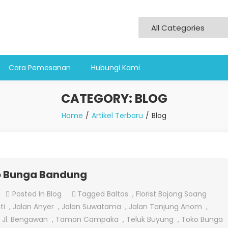
Cara Pemesanan
Hubungi Kami
CATEGORY:
BLOG
Home
Artikel Terbaru
Blog
o Bunga Bandung
On
Posted In
Blog
Tagged
Baltos
,
Florist Bojong Soang
Channel
ti
,
Jalan Anyer
,
Jalan Suwatama
,
Jalan Tanjung Anom
,
WhatsApp
,
Jl. Bengawan
,
Taman Campaka
,
Teluk Buyung
,
Toko Bunga