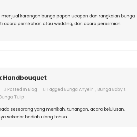
Karangan
Bunga
dung menjual karangan bunga papan ucapan dan rangkaian bunga
Papan
i acara pernikahan atau wedding, dan acara peresmian
–
Toko
Bunga
Cimahi
k Handbouquet
On
Posted In
Blog
Tagged
Bunga Anyelir
,
Bunga Baby’s
Bunga
Bunga Tulip
Yang
pada seseorang yang menikah, tunangan, acara kelulusan,
Cocok
a sekedar hadiah ulang tahun.
Untuk
Handbouquet