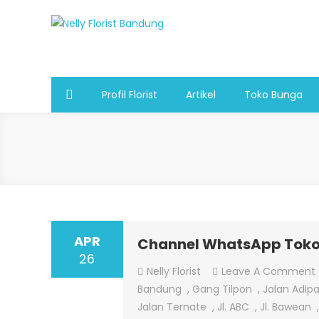
Skip
to
Nelly Florist Bandung
Jual karangan bunga papan Bandung
content
Profil Florist
Artikel
Toko Bunga
APR
Channel WhatsApp Tok
26
Nelly Florist
Leave A Comment
Bandung
,
Gang Tilpon
,
Jalan Adipa
Jalan Ternate
,
Jl. ABC
,
Jl. Bawean