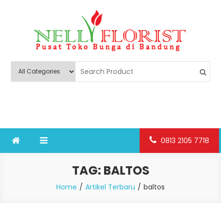
Skip
to
content
Nelly Florist Bandung
Jual karangan bunga papan Bandung
0813 2105 7718
TAG:
BALTOS
Home
Artikel Terbaru
baltos