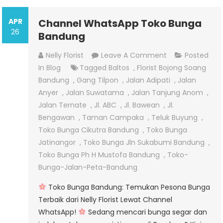
APR
Channel WhatsApp Toko Bunga
26
Bandung
On
Nelly Florist
Leave A Comment
Posted
Channel
In
Blog
Tagged
Baltos
,
Florist Bojong Soang
WhatsApp
Bandung
,
Gang Tilpon
,
Jalan Adipati
,
Jalan
Toko
Anyer
,
Jalan Suwatama
,
Jalan Tanjung Anom
,
Bunga
Jalan Ternate
,
Jl. ABC
,
Jl. Bawean
,
Jl.
Bandung
Bengawan
,
Taman Campaka
,
Teluk Buyung
,
Toko Bunga Cikutra Bandung
,
Toko Bunga
Jatinangor
,
Toko Bunga Jln Sukabumi Bandung
,
Toko Bunga Ph H Mustofa Bandung
,
Toko-
Bunga-Jalan-Peta-Bandung
Toko Bunga Bandung: Temukan Pesona Bunga
Terbaik dari Nelly Florist Lewat Channel
WhatsApp!
Sedang mencari bunga segar dan