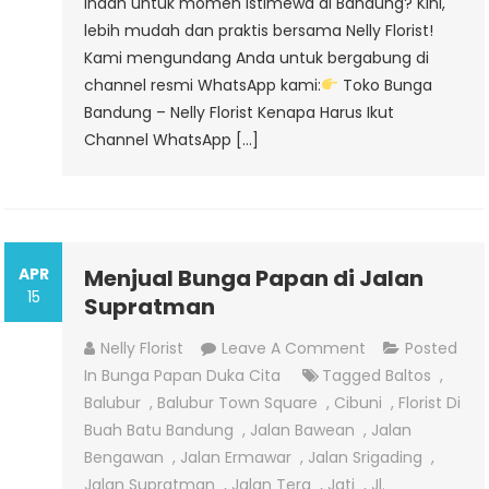
indah untuk momen istimewa di Bandung? Kini,
lebih mudah dan praktis bersama Nelly Florist!
Kami mengundang Anda untuk bergabung di
channel resmi WhatsApp kami:
Toko Bunga
Bandung – Nelly Florist Kenapa Harus Ikut
Channel WhatsApp […]
APR
Menjual Bunga Papan di Jalan
15
Supratman
On
Nelly Florist
Leave A Comment
Posted
Menjual
In
Bunga Papan Duka Cita
Tagged
Baltos
,
Bunga
Balubur
,
Balubur Town Square
,
Cibuni
,
Florist Di
Papan
Buah Batu Bandung
,
Jalan Bawean
,
Jalan
Di
Bengawan
,
Jalan Ermawar
,
Jalan Srigading
,
Jalan
Jalan Supratman
,
Jalan Tera
,
Jati
,
Jl.