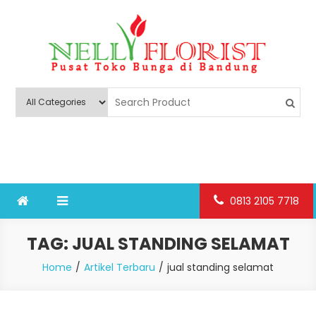
Skip
to
content
Nelly Florist Bandung
Jual karangan bunga papan Bandung
0813 2105 7718
TAG:
JUAL STANDING SELAMAT
Home
Artikel Terbaru
jual standing selamat