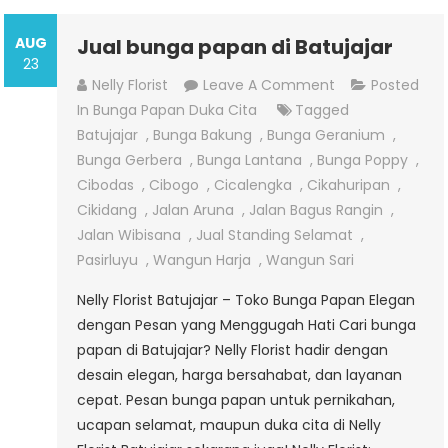
AUG
Jual bunga papan di Batujajar
23
On
Nelly Florist
Leave A Comment
Posted
Jual
In
Bunga Papan Duka Cita
Tagged
Bunga
Batujajar
,
Bunga Bakung
,
Bunga Geranium
,
Papan
Bunga Gerbera
,
Bunga Lantana
,
Bunga Poppy
,
Di
Cibodas
,
Cibogo
,
Cicalengka
,
Cikahuripan
,
Batujajar
Cikidang
,
Jalan Aruna
,
Jalan Bagus Rangin
,
Jalan Wibisana
,
Jual Standing Selamat
,
Pasirluyu
,
Wangun Harja
,
Wangun Sari
Nelly Florist Batujajar – Toko Bunga Papan Elegan
dengan Pesan yang Menggugah Hati Cari bunga
papan di Batujajar? Nelly Florist hadir dengan
desain elegan, harga bersahabat, dan layanan
cepat. Pesan bunga papan untuk pernikahan,
ucapan selamat, maupun duka cita di Nelly