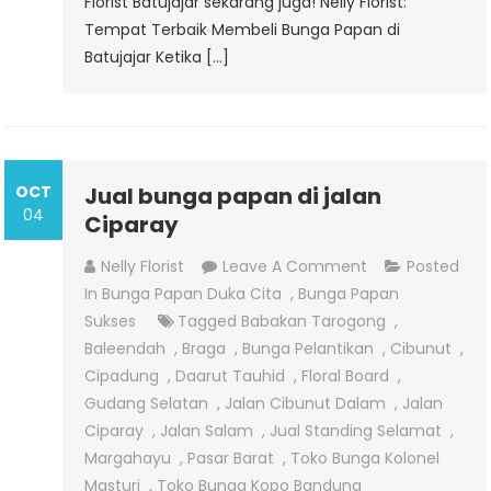
Florist Batujajar sekarang juga! Nelly Florist:
Tempat Terbaik Membeli Bunga Papan di
Batujajar Ketika […]
OCT
Jual bunga papan di jalan
04
Ciparay
On
Nelly Florist
Leave A Comment
Posted
Jual
In
Bunga Papan Duka Cita
,
Bunga Papan
Bunga
Sukses
Tagged
Babakan Tarogong
,
Papan
Baleendah
,
Braga
,
Bunga Pelantikan
,
Cibunut
,
Di
Cipadung
,
Daarut Tauhid
,
Floral Board
,
Jalan
Gudang Selatan
,
Jalan Cibunut Dalam
,
Jalan
Ciparay
Ciparay
,
Jalan Salam
,
Jual Standing Selamat
,
Margahayu
,
Pasar Barat
,
Toko Bunga Kolonel
Masturi
,
Toko Bunga Kopo Bandung