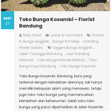
MAY
Toko Bunga Kosambi – Florist
27
Bandung
On
Nelly Florist
Leave A Comment
Posted
Toko
In
Bunga Anggrek
,
Bunga Pot Meja
,
Standing
Bunga
Flower Sukses
Tagged
Bunga Anggrek
,
Kosambi
Jalan Turangga Bandung
,
Jual Standing
–
Selamat
,
Toko Bunga Kolonel Masturi
,
Toko
Florist
Bunga Kopo Bandung
,
Toko Bunga Kosambi
Bandung
Toko Bunga Kosambi. Bandung, kota yang
terkenal dengan keindahan alamnya, tak hanya
memiliki kekayaan alam yang menawan, tetapi
juga toko-toko bunga yang memancarkan
keindahan dan keharuman. Salah satu toko
bunga yang patut diperhatikan di Jalan Kosambi