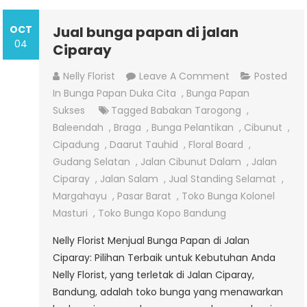
OCT
Jual bunga papan di jalan
04
Ciparay
On
Nelly Florist
Leave A Comment
Posted
Jual
In
Bunga Papan Duka Cita
,
Bunga Papan
Bunga
Sukses
Tagged
Babakan Tarogong
,
Papan
Baleendah
,
Braga
,
Bunga Pelantikan
,
Cibunut
,
Di
Cipadung
,
Daarut Tauhid
,
Floral Board
,
Jalan
Gudang Selatan
,
Jalan Cibunut Dalam
,
Jalan
Ciparay
Ciparay
,
Jalan Salam
,
Jual Standing Selamat
,
Margahayu
,
Pasar Barat
,
Toko Bunga Kolonel
Masturi
,
Toko Bunga Kopo Bandung
Nelly Florist Menjual Bunga Papan di Jalan
Ciparay: Pilihan Terbaik untuk Kebutuhan Anda
Nelly Florist, yang terletak di Jalan Ciparay,
Bandung, adalah toko bunga yang menawarkan