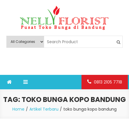
Skip
to
content
Nelly Florist Bandung
Jual karangan bunga papan Bandung
0813 2105 7718
TAG:
TOKO BUNGA KOPO BANDUNG
Home
Artikel Terbaru
toko bunga kopo bandung