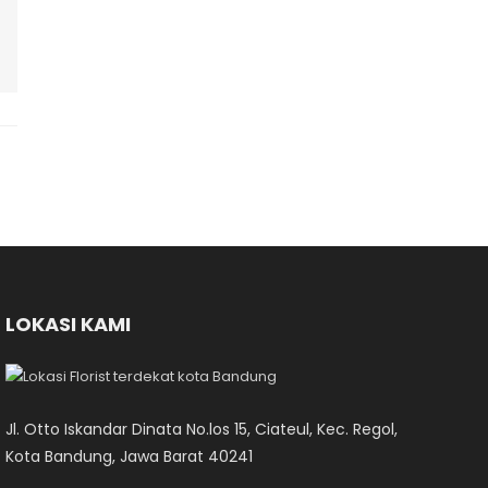
LOKASI KAMI
Jl. Otto Iskandar Dinata No.los 15, Ciateul, Kec. Regol,
Kota Bandung, Jawa Barat 40241