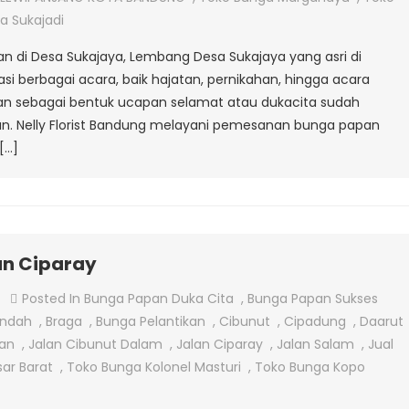
Desa
a Sukajadi
Sukajaya
an di Desa Sukajaya, Lembang Desa Sukajaya yang asri di
si berbagai acara, baik hajatan, pernikahan, hingga acara
pan sebagai bentuk ucapan selamat atau dukacita sudah
hkan. Nelly Florist Bandung melayani pemesanan bunga papan
[…]
an Ciparay
On
Posted In
Bunga Papan Duka Cita
,
Bunga Papan Sukses
Jual
endah
,
Braga
,
Bunga Pelantikan
,
Cibunut
,
Cipadung
,
Daarut
Bunga
an
,
Jalan Cibunut Dalam
,
Jalan Ciparay
,
Jalan Salam
,
Jual
Papan
sar Barat
,
Toko Bunga Kolonel Masturi
,
Toko Bunga Kopo
Di