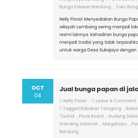
Bunga Palasari Bandung
,
Toko Bung
Nelly Florist Menyediakan Bunga Pap
wilayah Lembang sering menjadi loka
resmi lainnya. Kehadiran bunga pa
menjadi tradisi yang tidak terpisa
untuk warga Desa Sukajaya dengan 
OCT
Jual bunga papan di jal
04
Nelly Florist
Leave A Comment
Tagged
Babakan Tarogong
,
Bale
Tauhid
,
Floral Board
,
Gudang Selat
Standing Selamat
,
Margahayu
,
Pa
Bandung