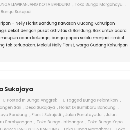
Di
UNGA LEWIPANJANG KOTA BANDUNG
,
Toko Bunga Margahayu
,
Gudang
 Bunga Sukajadi
Kahuripan
ipan – Nelly Florist Bandung Kawasan Gudang Kahuripan
gis dekat dengan pusat aktivitas di Bandung. Baik untuk acara
maupun acara keluarga, bunga papan selalu menjadi simbol
tak terlupakan. Melalui Nelly Florist, warga Gudang Kahuripan
sa Sukajaya
On
Posted In
Bunga Anggrek
Tagged
Bunga Pelantikan
,
Jual
angen Sari
,
Desa Sukajaya
,
Florist Di Bumibaru Bandung
,
Bunga
ahayu Bandung
,
Florist Sukajadi
,
Jalan Fanatayuda
,
Jalan
Papan
aru Parahyangan
,
Toko Bunga Jatinangor
,
Toko Bunga Kopo
Di
LEWIPANJANG KOTA BANDUNG
,
Toko Bunga Margahayu
,
Toko