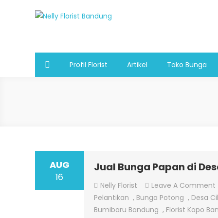
Skip
to
Nelly Florist Bandung
Jual karangan bunga papan Bandung
content
Profil Florist
Artikel
Toko Bunga
AUG
Jual Bunga Papan di De
16
Nelly Florist
Leave A Comment
Pelantikan
,
Bunga Potong
,
Desa Ci
Bumibaru Bandung
,
Florist Kopo B