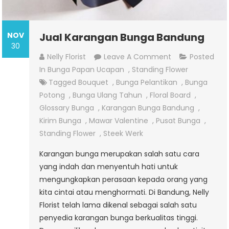
NOV
Jual Karangan Bunga Bandung
30
On
Nelly Florist
Leave A Comment
Posted
Jual
In
Bunga Papan Ucapan
,
Standing Flower
Karangan
Tagged
Bouquet
,
Bunga Pelantikan
,
Bunga
Bunga
Potong
,
Bunga Ulang Tahun
,
Floral Board
,
Bandung
Glossary Bunga
,
Karangan Bunga Bandung
,
Kirim Bunga
,
Mawar Valentine
,
Pusat Bunga
,
Standing Flower
,
Steek Werk
Karangan bunga merupakan salah satu cara
yang indah dan menyentuh hati untuk
mengungkapkan perasaan kepada orang yang
kita cintai atau menghormati. Di Bandung, Nelly
Florist telah lama dikenal sebagai salah satu
penyedia karangan bunga berkualitas tinggi.