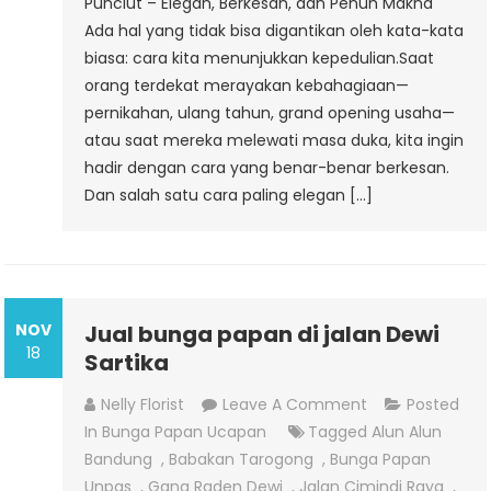
Punclut – Elegan, Berkesan, dan Penuh Makna
Ada hal yang tidak bisa digantikan oleh kata-kata
biasa: cara kita menunjukkan kepedulian.Saat
orang terdekat merayakan kebahagiaan—
pernikahan, ulang tahun, grand opening usaha—
atau saat mereka melewati masa duka, kita ingin
hadir dengan cara yang benar-benar berkesan.
Dan salah satu cara paling elegan […]
NOV
Jual bunga papan di jalan Dewi
18
Sartika
On
Nelly Florist
Leave A Comment
Posted
Jual
In
Bunga Papan Ucapan
Tagged
Alun Alun
Bunga
Bandung
,
Babakan Tarogong
,
Bunga Papan
Papan
Unpas
,
Gang Raden Dewi
,
Jalan Cimindi Raya
,