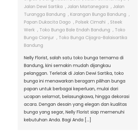
Di
Jalan Dewi Sartika
,
Jalan Martanegara
,
Jalan
Jalan
Turangga Bandung
,
Karangan Bunga Bandung
,
Dewi
Papan Dukacita Dago
,
Polsek Cimahi
,
Steek
Sartika
Werk
,
Toko Bunga Bale Endah Bandung
,
Toko
Bunga Cianjur
,
Toko Bunga Cijagra-Balaisartika
Bandung
Nelly Florist, salah satu toko bunga ternama di
Bandung, kini semakin mudah dijangkau
pelanggan. Terletak di Jalan Dewi Sartika, toko
bunga ini menawarkan beragam pilihan bunga
papan untuk berbagai keperluan, mulai dari
ucapan selamat, belasungkawa, hingga dekorasi
acara. Dengan desain yang elegan dan kualitas
bunga yang segar, Nelly Florist siap memenuhi
kebutuhan Anda. Bagi Anda […]