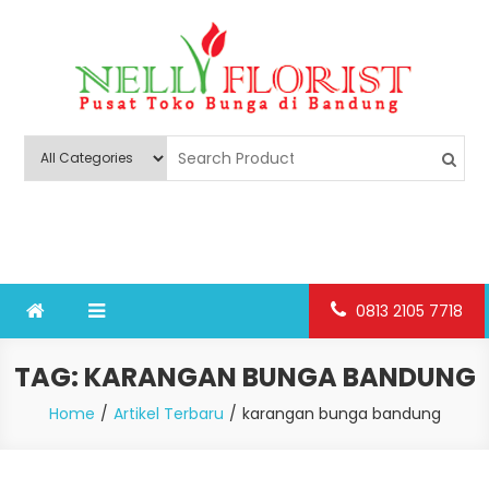
Skip
to
content
Nelly Florist Bandung
Jual karangan bunga papan Bandung
0813 2105 7718
TAG:
KARANGAN BUNGA BANDUNG
Home
Artikel Terbaru
karangan bunga bandung