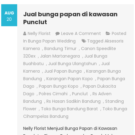
AUG
Jual bunga papan di kawasan
20
Punclut
On
Nelly Florist
Leave A Comment
Posted
Jual
In
Bunga Papan Wedding
Tagged
Aksesoris
Bunga
Kamera
,
Bandung Timur
,
Canon Speedlite
Papan
320ex
,
Jalan Martanegara
,
Jual Bunga
Di
Buahbatu
,
Jual Bunga Ulangtahun
,
Jual
Kawasan
Kamera
,
Jual Papan Bunga
,
Karangan Bunga
Punclut
Bandung
,
Karangan Papan Kopo
,
Papan Bunga
Dago
,
Papan Bunga Kopo
,
Papan Dukacita
Dago
,
Polres Cimahi
,
Punclut
,
Rs Adven
Bandung
,
Rs Hasan Sadikin Bandung
,
Standing
Flower
,
Toko Bunga Bandung Barat
,
Toko Bunga
Cihampelas Bandung
Nelly Florist Menjual Bunga Papan di Kawasan