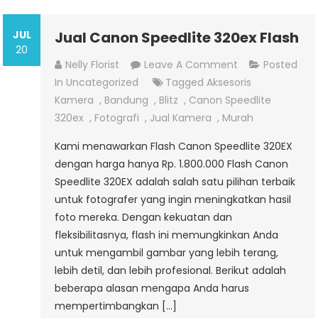
JUL
Jual Canon Speedlite 320ex Flash
20
On
Nelly Florist
Leave A Comment
Posted
Jual
In
Uncategorized
Tagged
Aksesoris
Canon
Kamera
,
Bandung
,
Blitz
,
Canon Speedlite
Speedlite
320ex
,
Fotografi
,
Jual Kamera
,
Murah
320ex
Kami menawarkan Flash Canon Speedlite 320EX
Flash
dengan harga hanya Rp. 1.800.000 Flash Canon
Speedlite 320EX adalah salah satu pilihan terbaik
untuk fotografer yang ingin meningkatkan hasil
foto mereka. Dengan kekuatan dan
fleksibilitasnya, flash ini memungkinkan Anda
untuk mengambil gambar yang lebih terang,
lebih detil, dan lebih profesional. Berikut adalah
beberapa alasan mengapa Anda harus
mempertimbangkan […]