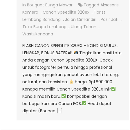
Jual
In
Bouquet Bunga Mawar
Tagged
Aksesoris
Flash
Kamera
,
Canon Speedlite 320ex
,
Florist
Canon
Lembang Bandung
,
Jalan Cimandiri
,
Pasir Jati
,
Speedlite
Toko Bunga Lembang
,
Ulang Tahun
,
Murah
Wastukencana
FLASH CANON SPEEDLITE 320EX – KONDISI MULUS,
LENGKAP, BONUS BATERAI!
Tingkatkan hasil foto
Anda dengan Canon Speedlite 320EX. Cocok
untuk fotografer pemula hingga profesional
yang menginginkan pencahayaan lebih terang,
natural, dan konsisten.
Harga: Rp1.800.000
Kenapa memilih Canon Speedlite 320EX ini?
Kondisi masih baru.
Kompatibel dengan
berbagai kamera Canon EOS.
Head dapat
diputar (Bounce […]