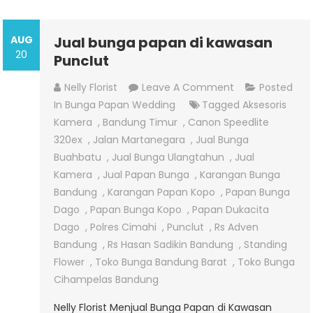
AUG
Jual bunga papan di kawasan
20
Punclut
On
Nelly Florist
Leave A Comment
Posted
Jual
In
Bunga Papan Wedding
Tagged
Aksesoris
Bunga
Kamera
,
Bandung Timur
,
Canon Speedlite
Papan
320ex
,
Jalan Martanegara
,
Jual Bunga
Di
Buahbatu
,
Jual Bunga Ulangtahun
,
Jual
Kawasan
Kamera
,
Jual Papan Bunga
,
Karangan Bunga
Punclut
Bandung
,
Karangan Papan Kopo
,
Papan Bunga
Dago
,
Papan Bunga Kopo
,
Papan Dukacita
Dago
,
Polres Cimahi
,
Punclut
,
Rs Adven
Bandung
,
Rs Hasan Sadikin Bandung
,
Standing
Flower
,
Toko Bunga Bandung Barat
,
Toko Bunga
Cihampelas Bandung
Nelly Florist Menjual Bunga Papan di Kawasan