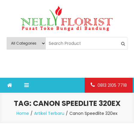
Skip
to
content
Nelly Florist Bandung
Jual karangan bunga papan Bandung
0813 2105 7718
TAG:
CANON SPEEDLITE 320EX
Home
Artikel Terbaru
Canon Speedlite 320ex