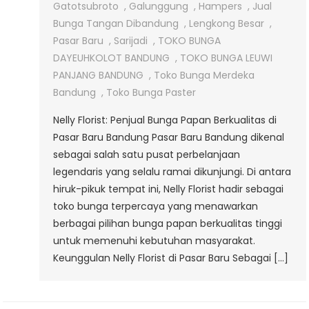
Di
Gatotsubroto
,
Galunggung
,
Hampers
,
Jual
Pasar
Bunga Tangan Dibandung
,
Lengkong Besar
,
Baru
Pasar Baru
,
Sarijadi
,
TOKO BUNGA
DAYEUHKOLOT BANDUNG
,
TOKO BUNGA LEUWI
PANJANG BANDUNG
,
Toko Bunga Merdeka
Bandung
,
Toko Bunga Paster
Nelly Florist: Penjual Bunga Papan Berkualitas di
Pasar Baru Bandung Pasar Baru Bandung dikenal
sebagai salah satu pusat perbelanjaan
legendaris yang selalu ramai dikunjungi. Di antara
hiruk-pikuk tempat ini, Nelly Florist hadir sebagai
toko bunga terpercaya yang menawarkan
berbagai pilihan bunga papan berkualitas tinggi
untuk memenuhi kebutuhan masyarakat.
Keunggulan Nelly Florist di Pasar Baru Sebagai […]