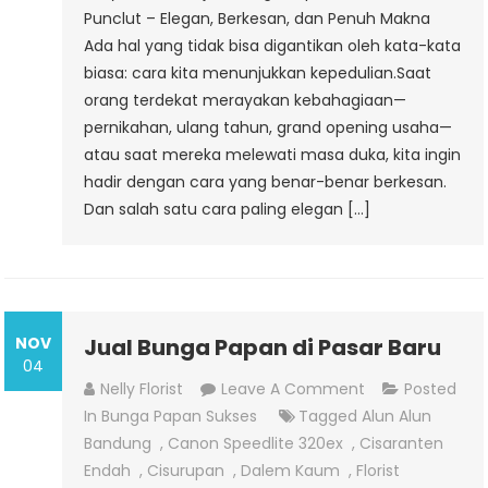
Punclut – Elegan, Berkesan, dan Penuh Makna
Ada hal yang tidak bisa digantikan oleh kata-kata
biasa: cara kita menunjukkan kepedulian.Saat
orang terdekat merayakan kebahagiaan—
pernikahan, ulang tahun, grand opening usaha—
atau saat mereka melewati masa duka, kita ingin
hadir dengan cara yang benar-benar berkesan.
Dan salah satu cara paling elegan […]
NOV
Jual Bunga Papan di Pasar Baru
04
On
Nelly Florist
Leave A Comment
Posted
Jual
In
Bunga Papan Sukses
Tagged
Alun Alun
Bunga
Bandung
,
Canon Speedlite 320ex
,
Cisaranten
Papan
Endah
,
Cisurupan
,
Dalem Kaum
,
Florist