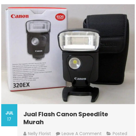
JUL
Jual Flash Canon Speedlite
17
Murah
On
Nelly Florist
Leave A Comment
Posted