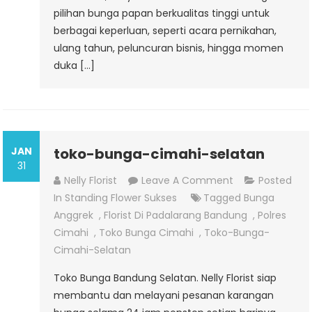
pilihan bunga papan berkualitas tinggi untuk
berbagai keperluan, seperti acara pernikahan,
ulang tahun, peluncuran bisnis, hingga momen
duka […]
JAN
toko-bunga-cimahi-selatan
31
On
Nelly Florist
Leave A Comment
Posted
Toko-
In
Standing Flower Sukses
Tagged
Bunga
Bunga-
Anggrek
,
Florist Di Padalarang Bandung
,
Polres
Cimahi-
Cimahi
,
Toko Bunga Cimahi
,
Toko-Bunga-
Selatan
Cimahi-Selatan
Toko Bunga Bandung Selatan. Nelly Florist siap
membantu dan melayani pesanan karangan