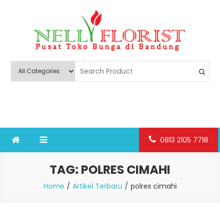
Skip
to
content
Nelly Florist Bandung
Jual karangan bunga papan Bandung
0813 2105 7718
TAG:
POLRES CIMAHI
Home
Artikel Terbaru
polres cimahi