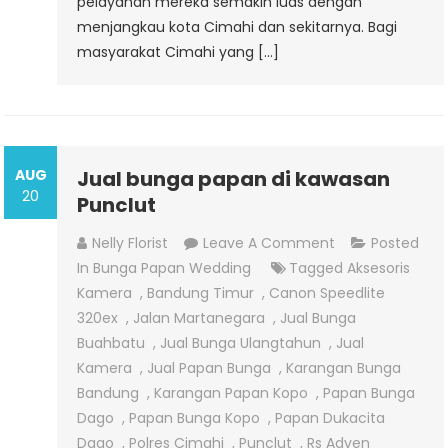
pelayanan mereka semakin luas dengan
menjangkau kota Cimahi dan sekitarnya. Bagi
masyarakat Cimahi yang […]
AUG
Jual bunga papan di kawasan
20
Punclut
On
Nelly Florist
Leave A Comment
Posted
Jual
In
Bunga Papan Wedding
Tagged
Aksesoris
Bunga
Kamera
,
Bandung Timur
,
Canon Speedlite
Papan
320ex
,
Jalan Martanegara
,
Jual Bunga
Di
Buahbatu
,
Jual Bunga Ulangtahun
,
Jual
Kawasan
Kamera
,
Jual Papan Bunga
,
Karangan Bunga
Punclut
Bandung
,
Karangan Papan Kopo
,
Papan Bunga
Dago
,
Papan Bunga Kopo
,
Papan Dukacita
Dago
,
Polres Cimahi
,
Punclut
,
Rs Adven