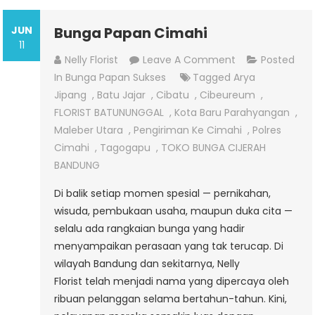
JUN
Bunga Papan Cimahi
11
On
Nelly Florist
Leave A Comment
Posted
Bunga
In
Bunga Papan Sukses
Tagged
Arya
Papan
Jipang
,
Batu Jajar
,
Cibatu
,
Cibeureum
,
Cimahi
FLORIST BATUNUNGGAL
,
Kota Baru Parahyangan
,
Maleber Utara
,
Pengiriman Ke Cimahi
,
Polres
Cimahi
,
Tagogapu
,
TOKO BUNGA CIJERAH
BANDUNG
Di balik setiap momen spesial — pernikahan,
wisuda, pembukaan usaha, maupun duka cita —
selalu ada rangkaian bunga yang hadir
menyampaikan perasaan yang tak terucap. Di
wilayah Bandung dan sekitarnya, Nelly
Florist telah menjadi nama yang dipercaya oleh
ribuan pelanggan selama bertahun-tahun. Kini,