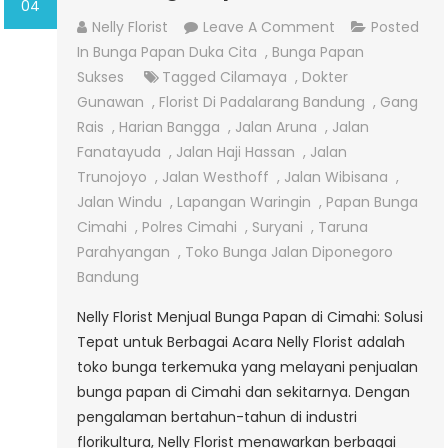
04
On
Nelly Florist
Leave A Comment
Posted
Jual
In
Bunga Papan Duka Cita
,
Bunga Papan
Bunga
Sukses
Tagged
Cilamaya
,
Dokter
Papan
Gunawan
,
Florist Di Padalarang Bandung
,
Gang
Di
Rais
,
Harian Bangga
,
Jalan Aruna
,
Jalan
Cimahi
Fanatayuda
,
Jalan Haji Hassan
,
Jalan
Trunojoyo
,
Jalan Westhoff
,
Jalan Wibisana
,
Jalan Windu
,
Lapangan Waringin
,
Papan Bunga
Cimahi
,
Polres Cimahi
,
Suryani
,
Taruna
Parahyangan
,
Toko Bunga Jalan Diponegoro
Bandung
Nelly Florist Menjual Bunga Papan di Cimahi: Solusi
Tepat untuk Berbagai Acara Nelly Florist adalah
toko bunga terkemuka yang melayani penjualan
bunga papan di Cimahi dan sekitarnya. Dengan
pengalaman bertahun-tahun di industri
florikultura, Nelly Florist menawarkan berbagai