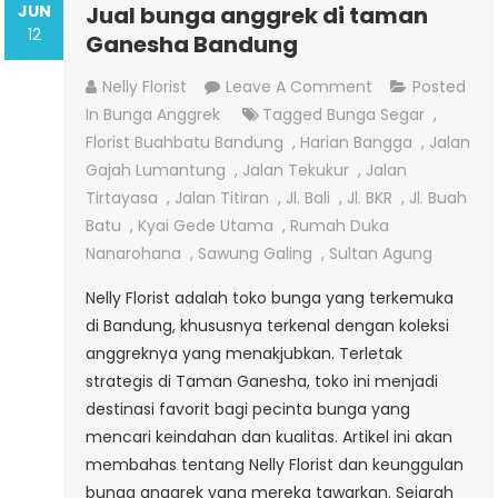
JUN
Jual bunga anggrek di taman
12
Ganesha Bandung
On
Nelly Florist
Leave A Comment
Posted
Jual
In
Bunga Anggrek
Tagged
Bunga Segar
,
Bunga
Florist Buahbatu Bandung
,
Harian Bangga
,
Jalan
Anggrek
Gajah Lumantung
,
Jalan Tekukur
,
Jalan
Di
Tirtayasa
,
Jalan Titiran
,
Jl. Bali
,
Jl. BKR
,
Jl. Buah
Taman
Batu
,
Kyai Gede Utama
,
Rumah Duka
Ganesha
Nanarohana
,
Sawung Galing
,
Sultan Agung
Bandung
Nelly Florist adalah toko bunga yang terkemuka
di Bandung, khususnya terkenal dengan koleksi
anggreknya yang menakjubkan. Terletak
strategis di Taman Ganesha, toko ini menjadi
destinasi favorit bagi pecinta bunga yang
mencari keindahan dan kualitas. Artikel ini akan
membahas tentang Nelly Florist dan keunggulan
bunga anggrek yang mereka tawarkan. Sejarah