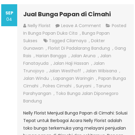
SEP
Jual Bunga Papan di Cimahi
04
On
Nelly Florist
Leave A Comment
Posted
Jual
In
Bunga Papan Duka Cita
,
Bunga Papan
Bunga
Sukses
Tagged
Cilamaya
,
Dokter
Papan
Gunawan
,
Florist Di Padalarang Bandung
,
Gang
Di
Rais
,
Harian Bangga
,
Jalan Aruna
,
Jalan
Cimahi
Fanatayuda
,
Jalan Haji Hassan
,
Jalan
Trunojoyo
,
Jalan Westhoff
,
Jalan Wibisana
,
Jalan Windu
,
Lapangan Waringin
,
Papan Bunga
Cimahi
,
Polres Cimahi
,
Suryani
,
Taruna
Parahyangan
,
Toko Bunga Jalan Diponegoro
Bandung
Nelly Florist Menjual Bunga Papan di Cimahi: Solusi
Tepat untuk Berbagai Acara Nelly Florist adalah
toko bunga terkemuka yang melayani penjualan