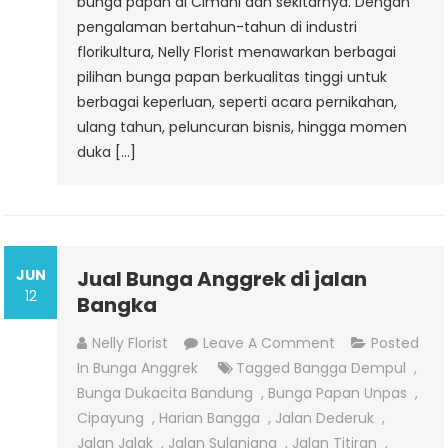
bunga papan di Cimahi dan sekitarnya. Dengan
pengalaman bertahun-tahun di industri
florikultura, Nelly Florist menawarkan berbagai
pilihan bunga papan berkualitas tinggi untuk
berbagai keperluan, seperti acara pernikahan,
ulang tahun, peluncuran bisnis, hingga momen
duka […]
JUN
Jual Bunga Anggrek di jalan
12
Bangka
On
Nelly Florist
Leave A Comment
Posted
Jual
In
Bunga Anggrek
Tagged
Bangga Dempul
,
Bunga
Bunga Dukacita Bandung
,
Bunga Papan Unpas
,
Anggrek
Cipayung
,
Harian Bangga
,
Jalan Dederuk
,
Di
Jalan Jalak
,
Jalan Sulanjana
,
Jalan Titiran
,