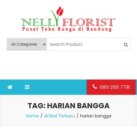
Skip
to
content
Nelly Florist Bandung
Jual karangan bunga papan Bandung
0813 2105 7718
TAG:
HARIAN BANGGA
Home
Artikel Terbaru
harian bangga