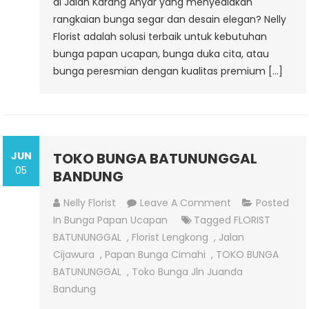
di Jalan Karang Anyar yang menyediakan
rangkaian bunga segar dan desain elegan? Nelly
Florist adalah solusi terbaik untuk kebutuhan
bunga papan ucapan, bunga duka cita, atau
bunga peresmian dengan kualitas premium […]
JUN
TOKO BUNGA BATUNUNGGAL
05
BANDUNG
On
Nelly Florist
Leave A Comment
Posted
TOKO
In
Bunga Papan Ucapan
Tagged
FLORIST
BUNGA
BATUNUNGGAL
,
Florist Lengkong
,
Jalan
BATUNUNGGAL
Cijawura
,
Papan Bunga Cimahi
,
TOKO BUNGA
BANDUNG
BATUNUNGGAL
,
Toko Bunga Jln Juanda
Bandung