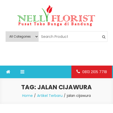
Skip
to
content
Nelly Florist Bandung
Jual karangan bunga papan Bandung
0813 2105 7718
TAG:
JALAN CIJAWURA
Home
Artikel Terbaru
jalan cijawura