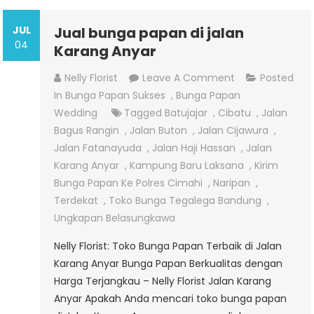
JUL
Jual bunga papan di jalan
04
Karang Anyar
On
Nelly Florist
Leave A Comment
Posted
Jual
In
Bunga Papan Sukses
,
Bunga Papan
Bunga
Wedding
Tagged
Batujajar
,
Cibatu
,
Jalan
Papan
Bagus Rangin
,
Jalan Buton
,
Jalan Cijawura
,
Di
Jalan Fatanayuda
,
Jalan Haji Hassan
,
Jalan
Jalan
Karang Anyar
,
Kampung Baru Laksana
,
Kirim
Karang
Bunga Papan Ke Polres Cimahi
,
Naripan
,
Anyar
Terdekat
,
Toko Bunga Tegalega Bandung
,
Ungkapan Belasungkawa
Nelly Florist: Toko Bunga Papan Terbaik di Jalan
Karang Anyar Bunga Papan Berkualitas dengan
Harga Terjangkau – Nelly Florist Jalan Karang
Anyar Apakah Anda mencari toko bunga papan