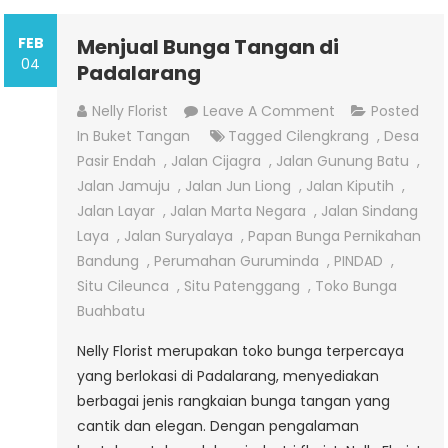
FEB
Menjual Bunga Tangan di
04
Padalarang
On
Nelly Florist
Leave A Comment
Posted
Menjual
In
Buket Tangan
Tagged
Cilengkrang
,
Desa
Bunga
Pasir Endah
,
Jalan Cijagra
,
Jalan Gunung Batu
,
Tangan
Jalan Jamuju
,
Jalan Jun Liong
,
Jalan Kiputih
,
Di
Jalan Layar
,
Jalan Marta Negara
,
Jalan Sindang
Padalarang
Laya
,
Jalan Suryalaya
,
Papan Bunga Pernikahan
Bandung
,
Perumahan Guruminda
,
PINDAD
,
Situ Cileunca
,
Situ Patenggang
,
Toko Bunga
Buahbatu
Nelly Florist merupakan toko bunga terpercaya
yang berlokasi di Padalarang, menyediakan
berbagai jenis rangkaian bunga tangan yang
cantik dan elegan. Dengan pengalaman