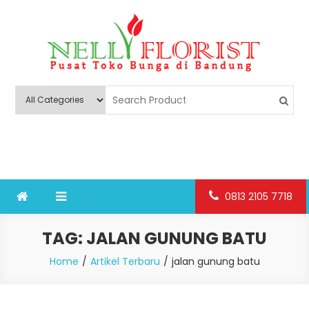
Skip
to
content
Nelly Florist Bandung
Jual karangan bunga papan Bandung
0813 2105 7718
TAG:
JALAN GUNUNG BATU
Home
Artikel Terbaru
jalan gunung batu