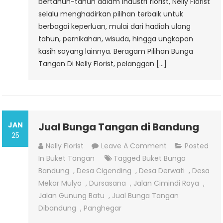
bertahun-tahun dalam industri florist, Nelly Florist
selalu menghadirkan pilihan terbaik untuk
berbagai keperluan, mulai dari hadiah ulang
tahun, pernikahan, wisuda, hingga ungkapan
kasih sayang lainnya. Beragam Pilihan Bunga
Tangan Di Nelly Florist, pelanggan […]
JAN
Jual Bunga Tangan di Bandung
25
On
Nelly Florist
Leave A Comment
Posted
Jual
In
Buket Tangan
Tagged
Buket Bunga
Bunga
Bandung
,
Desa Cigending
,
Desa Derwati
,
Desa
Tangan
Mekar Mulya
,
Dursasana
,
Jalan Cimindi Raya
,
Di
Jalan Gunung Batu
,
Jual Bunga Tangan
Bandung
Dibandung
,
Panghegar