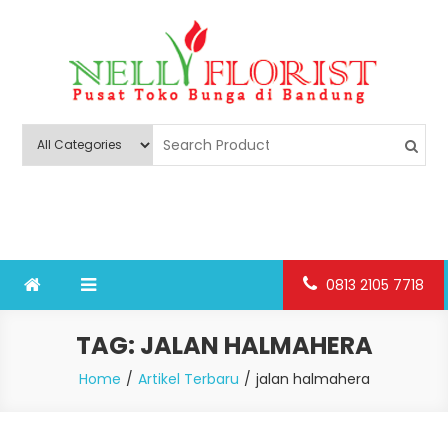
Skip
to
content
Nelly Florist Bandung
Jual karangan bunga papan Bandung
0813 2105 7718
TAG:
JALAN HALMAHERA
Home
Artikel Terbaru
jalan halmahera