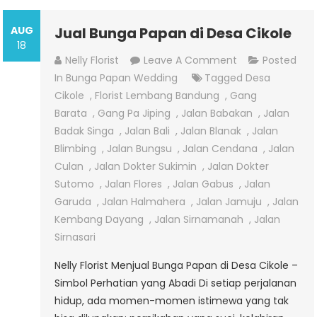
AUG
Jual Bunga Papan di Desa Cikole
18
On
Nelly Florist
Leave A Comment
Posted
Jual
In
Bunga Papan Wedding
Tagged
Desa
Bunga
Cikole
,
Florist Lembang Bandung
,
Gang
Papan
Barata
,
Gang Pa Jiping
,
Jalan Babakan
,
Jalan
Di
Badak Singa
,
Jalan Bali
,
Jalan Blanak
,
Jalan
Desa
Blimbing
,
Jalan Bungsu
,
Jalan Cendana
,
Jalan
Cikole
Culan
,
Jalan Dokter Sukimin
,
Jalan Dokter
Sutomo
,
Jalan Flores
,
Jalan Gabus
,
Jalan
Garuda
,
Jalan Halmahera
,
Jalan Jamuju
,
Jalan
Kembang Dayang
,
Jalan Sirnamanah
,
Jalan
Sirnasari
Nelly Florist Menjual Bunga Papan di Desa Cikole –
Simbol Perhatian yang Abadi Di setiap perjalanan
hidup, ada momen-momen istimewa yang tak