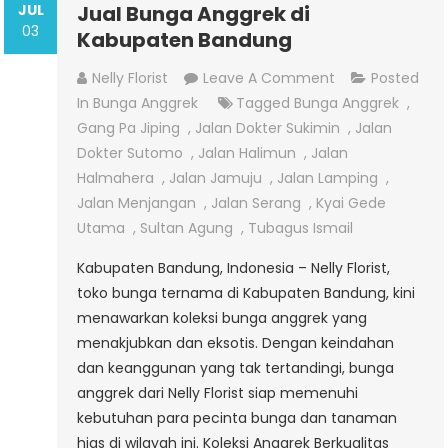
JUL
Jual Bunga Anggrek di
03
Kabupaten Bandung
On
Nelly Florist
Leave A Comment
Posted
Jual
In
Bunga Anggrek
Tagged
Bunga Anggrek
,
Bunga
Gang Pa Jiping
,
Jalan Dokter Sukimin
,
Jalan
Anggrek
Dokter Sutomo
,
Jalan Halimun
,
Jalan
Di
Halmahera
,
Jalan Jamuju
,
Jalan Lamping
,
Kabupaten
Jalan Menjangan
,
Jalan Serang
,
Kyai Gede
Bandung
Utama
,
Sultan Agung
,
Tubagus Ismail
Kabupaten Bandung, Indonesia – Nelly Florist,
toko bunga ternama di Kabupaten Bandung, kini
menawarkan koleksi bunga anggrek yang
menakjubkan dan eksotis. Dengan keindahan
dan keanggunan yang tak tertandingi, bunga
anggrek dari Nelly Florist siap memenuhi
kebutuhan para pecinta bunga dan tanaman
hias di wilayah ini. Koleksi Anggrek Berkualitas