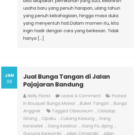
bisa dilupakan: pernikahan yang suci, kelahiran
usaha baru yang penuh harapan, ulang tahun
yang penuh kebahagiaan, hingga masa duka
yang menyentuh hati.Dalam momen itu, kita
ingin hadir dengan cara yang berkesan. Tidak
hanya […]
JAN
Jual Bunga Tangan di Jalan
09
Pajajaran Bandung
On
Nelly Florist
Leave A Comment
Posted
Jual
In
Bouquet Bunga Mawar
,
Buket Tangan
,
Bunga
Bunga
Anggrek
Tagged
Cibeureum
,
Cidadap
Tangan
Girang
,
Cipaku
,
Cukang Kawung
,
Gang
Di
Keristelek
,
Gang Kolektor
,
Gang Pa Jiping
,
Jalan
Gunung Kareumbi
,
Jalan Cimandiri
,
Jalan