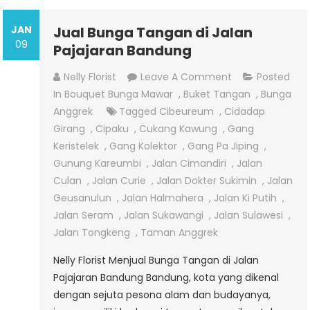
JAN
Jual Bunga Tangan di Jalan
09
Pajajaran Bandung
On
Nelly Florist
Leave A Comment
Posted
Jual
In
Bouquet Bunga Mawar
,
Buket Tangan
,
Bunga
Bunga
Anggrek
Tagged
Cibeureum
,
Cidadap
Tangan
Girang
,
Cipaku
,
Cukang Kawung
,
Gang
Di
Keristelek
,
Gang Kolektor
,
Gang Pa Jiping
,
Jalan
Gunung Kareumbi
,
Jalan Cimandiri
,
Jalan
Pajajaran
Culan
,
Jalan Curie
,
Jalan Dokter Sukimin
,
Jalan
Bandung
Geusanulun
,
Jalan Halmahera
,
Jalan Ki Putih
,
Jalan Seram
,
Jalan Sukawangi
,
Jalan Sulawesi
,
Jalan Tongkeng
,
Taman Anggrek
Nelly Florist Menjual Bunga Tangan di Jalan
Pajajaran Bandung Bandung, kota yang dikenal
dengan sejuta pesona alam dan budayanya,