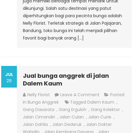
juga memiliki berbagai tempat menarik untuk
dikunjungi. Salah satu destinasi yang patut
diperhitungkan bagi para pecinta bunga adalah
Nelly Florist. Terletak strategis di Jalan Pajajaran,
Bandung, toko bunga ini telah menjadi pilihan
favorit bagi banyak orang […]
JUL
Jual bunga anggrek di jalan
29
Dalem Kaum
On
Nelly Florist
Leave A Comment
Posted
Jual
In
Bunga Anggrek
Tagged
Dalem Kaum
,
Bunga
Gang Dasarata
,
Gang Erguloh
,
Gang Kolektor
,
Anggrek
Jalan Cimandiri
,
Jalan Culan
,
Jalan Curie
,
Di
Jalan Dahlia
,
Jalan Dederuk
,
Jalan Dokter
Jalan
Wahidin
,
Jalan Kembang Dayang
,
Jalan