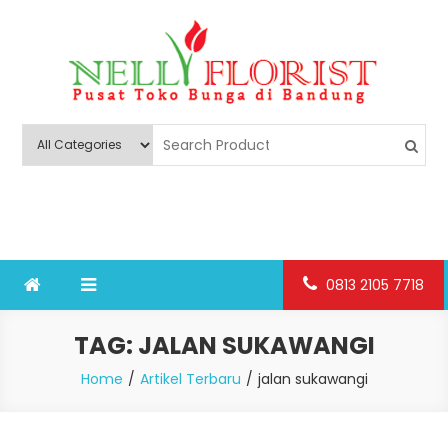
Skip
to
content
Nelly Florist Bandung
Jual karangan bunga papan Bandung
0813 2105 7718
TAG:
JALAN SUKAWANGI
Home
Artikel Terbaru
jalan sukawangi