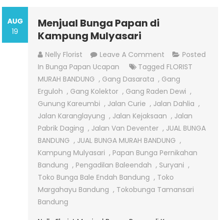
AUG
Menjual Bunga Papan di
19
Kampung Mulyasari
On
Nelly Florist
Leave A Comment
Posted
Menjual
In
Bunga Papan Ucapan
Tagged
FLORIST
Bunga
MURAH BANDUNG
,
Gang Dasarata
,
Gang
Papan
Erguloh
,
Gang Kolektor
,
Gang Raden Dewi
,
Di
Gunung Kareumbi
,
Jalan Curie
,
Jalan Dahlia
,
Kampung
Jalan Karanglayung
,
Jalan Kejaksaan
,
Jalan
Mulyasari
Pabrik Daging
,
Jalan Van Deventer
,
JUAL BUNGA
BANDUNG
,
JUAL BUNGA MURAH BANDUNG
,
Kampung Mulyasari
,
Papan Bunga Pernikahan
Bandung
,
Pengadilan Baleendah
,
Suryani
,
Toko Bunga Bale Endah Bandung
,
Toko
Margahayu Bandung
,
Tokobunga Tamansari
Bandung