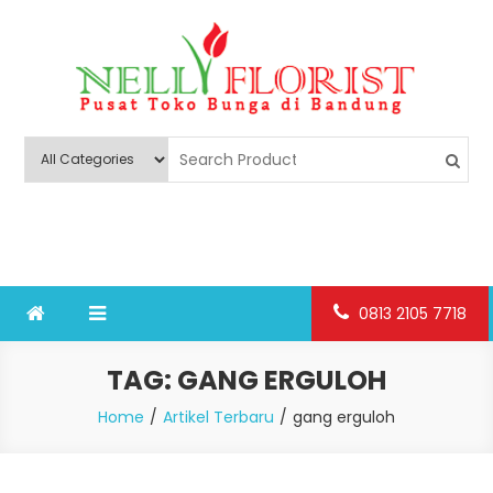
Skip
to
content
Nelly Florist Bandung
Jual karangan bunga papan Bandung
0813 2105 7718
TAG:
GANG ERGULOH
Home
Artikel Terbaru
gang erguloh