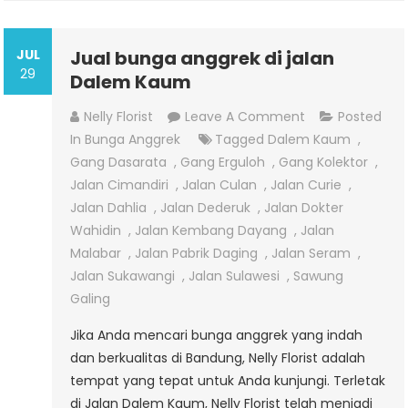
JUL
Jual bunga anggrek di jalan
29
Dalem Kaum
On
Nelly Florist
Leave A Comment
Posted
Jual
In
Bunga Anggrek
Tagged
Dalem Kaum
,
Bunga
Gang Dasarata
,
Gang Erguloh
,
Gang Kolektor
,
Anggrek
Jalan Cimandiri
,
Jalan Culan
,
Jalan Curie
,
Di
Jalan Dahlia
,
Jalan Dederuk
,
Jalan Dokter
Jalan
Wahidin
,
Jalan Kembang Dayang
,
Jalan
Dalem
Malabar
,
Jalan Pabrik Daging
,
Jalan Seram
,
Kaum
Jalan Sukawangi
,
Jalan Sulawesi
,
Sawung
Galing
Jika Anda mencari bunga anggrek yang indah
dan berkualitas di Bandung, Nelly Florist adalah
tempat yang tepat untuk Anda kunjungi. Terletak
di Jalan Dalem Kaum, Nelly Florist telah menjadi