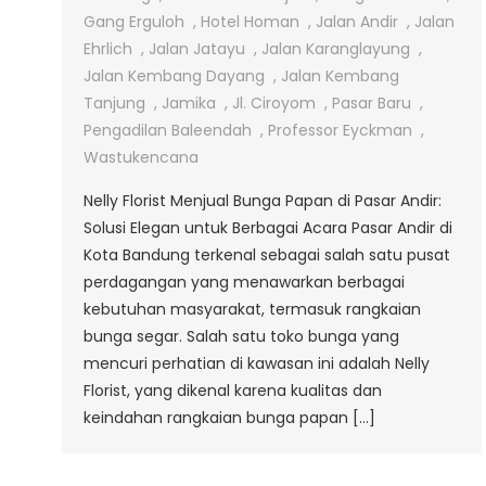
Papan
Gang Erguloh
,
Hotel Homan
,
Jalan Andir
,
Jalan
Di
Ehrlich
,
Jalan Jatayu
,
Jalan Karanglayung
,
Pasar
Jalan Kembang Dayang
,
Jalan Kembang
Andir
Tanjung
,
Jamika
,
Jl. Ciroyom
,
Pasar Baru
,
Pengadilan Baleendah
,
Professor Eyckman
,
Wastukencana
Nelly Florist Menjual Bunga Papan di Pasar Andir:
Solusi Elegan untuk Berbagai Acara Pasar Andir di
Kota Bandung terkenal sebagai salah satu pusat
perdagangan yang menawarkan berbagai
kebutuhan masyarakat, termasuk rangkaian
bunga segar. Salah satu toko bunga yang
mencuri perhatian di kawasan ini adalah Nelly
Florist, yang dikenal karena kualitas dan
keindahan rangkaian bunga papan […]