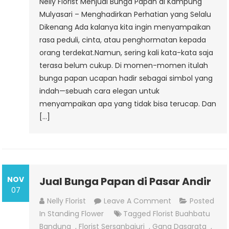
Nelly Florist Menjual Bunga Papan di Kampung
Mulyasari – Menghadirkan Perhatian yang Selalu
Dikenang Ada kalanya kita ingin menyampaikan
rasa peduli, cinta, atau penghormatan kepada
orang terdekat.Namun, sering kali kata-kata saja
terasa belum cukup. Di momen-momen itulah
bunga papan ucapan hadir sebagai simbol yang
indah—sebuah cara elegan untuk
menyampaikan apa yang tidak bisa terucap. Dan
[…]
NOV
Jual Bunga Papan di Pasar Andir
07
On
Nelly Florist
Leave A Comment
Posted
Jual
In
Standing Flower
Tagged
Florist Buahbatu
Bunga
Bandung
,
Florist Sersanbajuri
,
Gang Dasarata
,