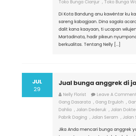
Toko Bunga Cianjur
,
Toko Bunga W
Di Kota Bandung anu kawéntar ku ka
sareng kabagjaan. Dina sagala acar
dalit kana kaayaan, ti ucapan wilujen
Martadinata, hadir pikeun nyumpon
berkualitas. Tentang Nelly […]
JUL
Jual bunga anggrek di 
29
Nelly Florist
Leave A Commen
Gang Dasarata
,
Gang Erguloh
,
Gan
Dahlia
,
Jalan Dederuk
,
Jalan Dokte
Pabrik Daging
,
Jalan Seram
,
Jalan
Jika Anda mencari bunga anggrek yan