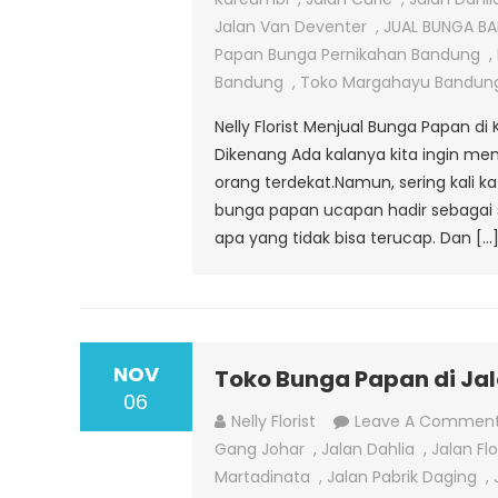
Jalan Van Deventer
,
JUAL BUNGA B
Papan Bunga Pernikahan Bandung
,
Bandung
,
Toko Margahayu Bandun
Nelly Florist Menjual Bunga Papan d
Dikenang Ada kalanya kita ingin me
orang terdekat.Namun, sering kali 
bunga papan ucapan hadir sebagai
apa yang tidak bisa terucap. Dan […
NOV
Toko Bunga Papan di Ja
06
Nelly Florist
Leave A Commen
Gang Johar
,
Jalan Dahlia
,
Jalan Fl
Martadinata
,
Jalan Pabrik Daging
,