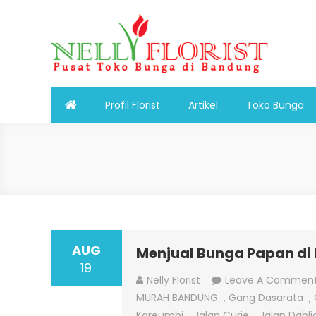
Skip
to
content
Nelly Florist Bandung
Jual karangan bunga papan Bandung
Profil Florist
Artikel
Toko Bunga
AUG
Menjual Bunga Papan di
19
Nelly Florist
Leave A Commen
MURAH BANDUNG
,
Gang Dasarata
,
Kareumbi
,
Jalan Curie
,
Jalan Dahli