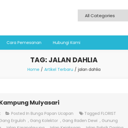
Cara Pemesanan
Hubungi Kami
TAG:
JALAN DAHLIA
Home
Artikel Terbaru
jalan dahlia
 Kampung Mulyasari
On
t
Posted In
Bunga Papan Ucapan
Tagged
FLORIST
Menjual
Gang Erguloh
,
Gang Kolektor
,
Gang Raden Dewi
,
Gunung
Bunga
a
,
Jalan Karanglayung
,
Jalan Kejaksaan
,
Jalan Pabrik Daging
,