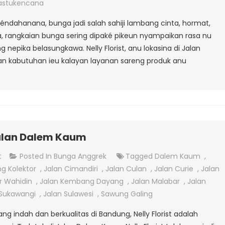
Papan
astukencana
Di
éndahanana, bunga jadi salah sahiji lambang cinta, hormat,
Jalan
a, rangkaian bunga sering dipaké pikeun nyampaikan rasa nu
Martadinata
g nepika belasungkawa. Nelly Florist, anu lokasina di Jalan
an kabutuhan ieu kalayan layanan sareng produk anu
jalan Dalem Kaum
On
t
Posted In
Bunga Anggrek
Tagged
Dalem Kaum
,
Jual
g Kolektor
,
Jalan Cimandiri
,
Jalan Culan
,
Jalan Curie
,
Jalan
Bunga
r Wahidin
,
Jalan Kembang Dayang
,
Jalan Malabar
,
Jalan
Anggrek
 Sukawangi
,
Jalan Sulawesi
,
Sawung Galing
Di
g indah dan berkualitas di Bandung, Nelly Florist adalah
Jalan