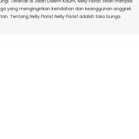
gi. Terletak di Jalan Dalem Kaum, Nelly Florist telah menjadi
Dalem
unga yang menginginkan keindahan dan keanggunan anggrek
Kaum
. Tentang Nelly Florist Nelly Florist adalah toko bunga