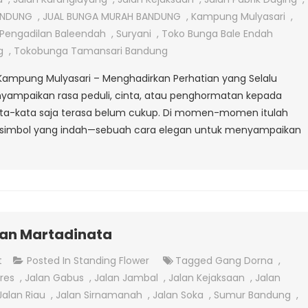
Papan
ANDUNG
,
JUAL BUNGA MURAH BANDUNG
,
Kampung Mulyasari
,
Di
Pengadilan Baleendah
,
Suryani
,
Toko Bunga Bale Endah
Kampung
g
,
Tokobunga Tamansari Bandung
Mulyasari
i Kampung Mulyasari – Menghadirkan Perhatian yang Selalu
nyampaikan rasa peduli, cinta, atau penghormatan kepada
kata-kata saja terasa belum cukup. Di momen-momen itulah
 simbol yang indah—sebuah cara elegan untuk menyampaikan
]
lan Martadinata
On
t
Posted In
Standing Flower
Tagged
Gang Dorna
,
Toko
ores
,
Jalan Gabus
,
Jalan Jambal
,
Jalan Kejaksaan
,
Jalan
Bunga
Jalan Riau
,
Jalan Sirnamanah
,
Jalan Soka
,
Sumur Bandung
,