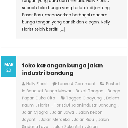
tangan yang baru dan menarik. Nelly Florist,
sebuah toko bunga yang terletak di jantung
Pasar Baru, menawarkan berbagai macam
bunga tangan yang cantik dan elegan. Nelly
Florist telah berdiri […]
MAR
toko karangan bunga jalan
20
industri bandung
On
Nelly Florist
Leave A Comment
Posted
Toko
In
Bouquet Bunga Mawar
,
Buket Tangan
,
Bunga
Karangan
Papan Duka Cita
Tagged
Cipayung
,
Dalem
Bunga
Kaum
,
Florist
,
Florist|di Jalan|industri|bandung
,
Jalan
Jalan Cijagra
,
Jalan Jawa
,
Jalan Kebon
Industri
Jayanti
,
Jalan Merdeka
,
Jalan Riau
,
Jalan
Bandung
Sindang Laya
,
Jalan Suka Asih
,
Jalan