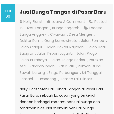
FEB
Jual Bunga Tangan di Pasar Baru
06
On
Nelly Florist
Leave A Comment
Posted
Jual
In
Buket Tangan
,
Bunga Anggrek
Tagged
Bunga
Bunga Anggrek
,
Cikawao
,
Desa Menger
,
Tangan
Dokter Rum
,
Gang Somawinata
,
Jalan Borneo
,
Di
Jalan Cianjur
,
Jalan Dokter Rajiman
,
Jalan Hadi
Pasar
Sucipto
,
Jalan Kebon Jayanti
,
Jalan Progo
,
Baru
Jalan Purabaya
,
Jalan Telaga Bodas
,
Parakan
Asri
,
Parakan Indah
,
Pasir Jati
,
Rumah Duka
,
Sawah Kurung
,
Singa Perbangsa
,
Sri Tunggal
,
Srimahi
,
Sumedang
,
Taman Lalu Lintas
Nelly Florist Menjual Bunga Tangan di Pasar Baru
Pasar Baru, sebuah kawasan yang terkenal
dengan berbagai macam penjual bunga dan
tanaman hias, kini memiliki penjual bunga