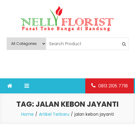
Skip
to
content
Nelly Florist Bandung
Jual karangan bunga papan Bandung
0813 2105 7718
TAG:
JALAN KEBON JAYANTI
Home
Artikel Terbaru
jalan kebon jayanti