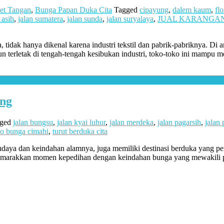
et Tangan
,
Bunga Papan Duka Cita
Tagged
cipayung
,
dalem kaum
,
flo
 asih
,
jalan sumatera
,
jalan sunda
,
jalan suryalaya
,
JUAL KARANGA
tidak hanya dikenal karena industri tekstil dan pabrik-pabriknya. Di an
n terletak di tengah-tengah kesibukan industri, toko-toko ini mamp
ung
gged
jalan bungsu
,
jalan kyai luhur
,
jalan merdeka
,
jalan pagarsih
,
jalan
ko bunga cimahi
,
turut berduka cita
aya dan keindahan alamnya, juga memiliki destinasi berduka yang p
menyemarakkan momen kepedihan dengan keindahan bunga yang mewakili