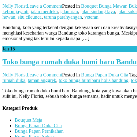
on
Nelly Florist
Leave a Comment
Posted in
Bouquet Bunga Mawar
,
Buk
toko
kebon jayanti
,
jalan merdeka
,
jalan riau
,
jalan sindang laya
,
jalan suka
karangan
hewan
,
situ cileunca
,
taruna parahyangan
,
veteran
bunga
Bandung, kota yang terkenal dengan kekayaan seni dan kreativitasnya, 
jalan
menghiasi keseharian warga Bandung: toko karangan bunga. Meskipu
industri
emosional yang tak ternilai kepada siapa […]
bandung
Jan
15
Toko bunga rumah duka bumi baru Band
on
Nelly Florist
Leave a Comment
Posted in
Bunga Papan Duka Cita
Ta
Toko
rumah duka
,
taman anggrek
,
toko bunga bumibaru holis bandung
,
to
bunga
Toko bunga rumah duka bumi baru Bandung, kota yang kaya akan bud
rumah
sulit ini, Nelly Florist, sebuah toko bunga ternama, hadir untuk 
duka
bumi
baru
Kategori Produk
Bandung
Bouquet Meja
Bunga Papan Duka Cita
Bunga Papan Pernikahan
Bunga Papan Sukses