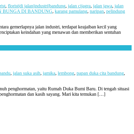
rist
,
florist|di jalan|industri|bandung
,
jalan cijagra
,
jalan jawa
,
jalan
N BUNGA DI BANDUNG
,
karang pamulang
,
naripan
,
pelindung
tara gemerlapnya jalan industri, terdapat keajaiban kecil yang
u menciptakan keindahan yang menawan dan memberikan sentuhan
 pandu
,
jalan suka asih
,
jamika
,
lembong
,
papan duka cita bandung
,
enuh penghormatan, yaitu Rumah Duka Bumi Baru. Di tengah situasi
 penghormatan dan kasih sayang. Mari kita temukan […]