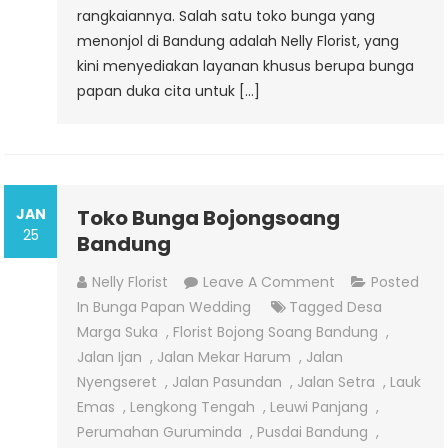
rangkaiannya. Salah satu toko bunga yang
menonjol di Bandung adalah Nelly Florist, yang
kini menyediakan layanan khusus berupa bunga
papan duka cita untuk […]
JAN
Toko Bunga Bojongsoang
25
Bandung
On
Nelly Florist
Leave A Comment
Posted
Toko
In
Bunga Papan Wedding
Tagged
Desa
Bunga
Marga Suka
,
Florist Bojong Soang Bandung
,
Bojongsoang
Jalan Ijan
,
Jalan Mekar Harum
,
Jalan
Bandung
Nyengseret
,
Jalan Pasundan
,
Jalan Setra
,
Lauk
Emas
,
Lengkong Tengah
,
Leuwi Panjang
,
Perumahan Guruminda
,
Pusdai Bandung
,