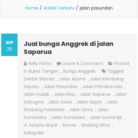
Home
Artikel Terbaru
jalan pasundan
SEP
Jual bunga Anggrek di jalan
26
Saparua
On
Nelly Florist
Leave A Comment
Posted
Jual
In
Buket Tangan
,
Bunga Anggrek
Tagged
Bunga
Dokter Slamet
,
Jalan Arjuna
,
Jalan Kembang
Anggrek
Sepatu
,
Jalan Pasundan
,
Jalan Patrakomala
,
Di
Jalan Pudak
,
Jalan Riau
,
Jalan Saparua
,
Jalan
Jalan
Satrugna
,
Jalan Sawo
,
Jalan Sepat
,
Jalan
Saparua
Simpang Pahlawan
,
Jalan Sinta
,
Jalan
Sumbadra
,
Jalan Sumbawa
,
Jalan Suniaraja
,
Jl. Astana Anyar
,
Semar
,
Sindang Sirna
,
Sukapakir