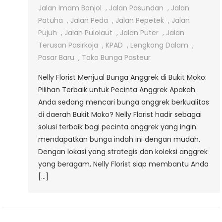
Bunga
Jalan Imam Bonjol
,
Jalan Pasundan
,
Jalan
Anggrek
Patuha
,
Jalan Peda
,
Jalan Pepetek
,
Jalan
Di
Pujuh
,
Jalan Pulolaut
,
Jalan Puter
,
Jalan
Bukit
Terusan Pasirkoja
,
KPAD
,
Lengkong Dalam
,
Moko
Pasar Baru
,
Toko Bunga Pasteur
Nelly Florist Menjual Bunga Anggrek di Bukit Moko:
Pilihan Terbaik untuk Pecinta Anggrek Apakah
Anda sedang mencari bunga anggrek berkualitas
di daerah Bukit Moko? Nelly Florist hadir sebagai
solusi terbaik bagi pecinta anggrek yang ingin
mendapatkan bunga indah ini dengan mudah.
Dengan lokasi yang strategis dan koleksi anggrek
yang beragam, Nelly Florist siap membantu Anda
[…]