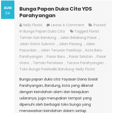
AUG
Bunga Papan Duka Cita YDS
04
Parahyangan
On
Nelly Florist
Leave A Comment
Posted
Bunga
In
Bunga Papan Duka Cita
Tagged
Florist
Papan
Taman Sari Bandung
,
Jalan Belakang Pasar
,
Duka
Jalan Gatot Subroto
,
Jalan Pasang
,
Jalan
Cita
Pasundan
,
Jalan Terusan Pasirkoja
,
Kota Baru
YDS
Parahyangan
,
Pasar Baru
,
Pasar Selatan
,
Pasar
Parahyangan
Utara
,
Taman Pendawa
,
Taruna Parahyangan
,
Toko Bunga Pasirkaliki Bandung-Nelly Florist
Bunga papan duka cita Yayasan Dana Sosial
Parahyangan, Bandung, kota yang dikenal
dengan keindahan alam dan kesejukan
udaranya, juga merupakan tempat yang
dipenuhi oleh berbagai toko bunga yang
menawarkan keindahan dalam setiap