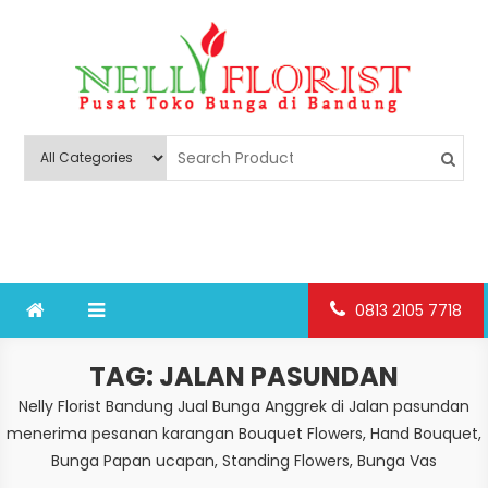
Skip
to
content
Nelly Florist Bandung
Jual karangan bunga papan Bandung
0813 2105 7718
TAG:
JALAN PASUNDAN
Nelly Florist Bandung Jual Bunga Anggrek di Jalan pasundan
menerima pesanan karangan Bouquet Flowers, Hand Bouquet,
Bunga Papan ucapan, Standing Flowers, Bunga Vas