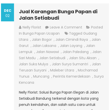
DEC
Jual Karangan Bunga Papan di
02
Jalan Setiabudi
On
Nelly Florist
Leave A Comment
Posted
Jual
In
Bunga Papan Ucapan
Tagged
Gudang
Karangan
Utara
,
Jalan Bogor
,
Jalan Cimindi Raya
,
Jalan
Bunga
Garut
,
Jalan Laksana
,
Jalan Layang
,
Jalan
Papan
Lempuk
,
Jalan Nawawi
,
Jalan Paledang
,
Jalan
Di
Sari Madu
,
Jalan Setiabudi
,
Jalan Situ Aksan
,
Jalan
Jalan Suka Mulya
,
Jalan Surya Sumantri
,
Jalan
Setiabudi
Terusan Suryani
,
Maleber Utara
,
Mochamad
Yunus
,
Muncang
,
Perintis Kemerdekaan
,
Surya
Kencana
Nelly Florist: Solusi Bunga Papan Elegan di Jalan
Setiabudi Bandung terkenal dengan kota yang
penuh keindahan, dan salah satu cara untuk