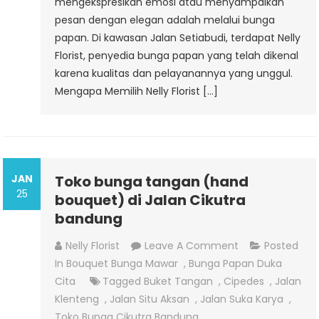
mengekspresikan emosi atau menyampaikan
pesan dengan elegan adalah melalui bunga
papan. Di kawasan Jalan Setiabudi, terdapat Nelly
Florist, penyedia bunga papan yang telah dikenal
karena kualitas dan pelayanannya yang unggul.
Mengapa Memilih Nelly Florist […]
JAN
Toko bunga tangan (hand
25
bouquet) di Jalan Cikutra
bandung
On
Nelly Florist
Leave A Comment
Posted
Toko
In
Bouquet Bunga Mawar
,
Bunga Papan Duka
Bunga
Cita
Tagged
Buket Tangan
,
Cipedes
,
Jalan
Tangan
Klenteng
,
Jalan Situ Aksan
,
Jalan Suka Karya
,
(hand
Toko Bunga Cikutra Bandung