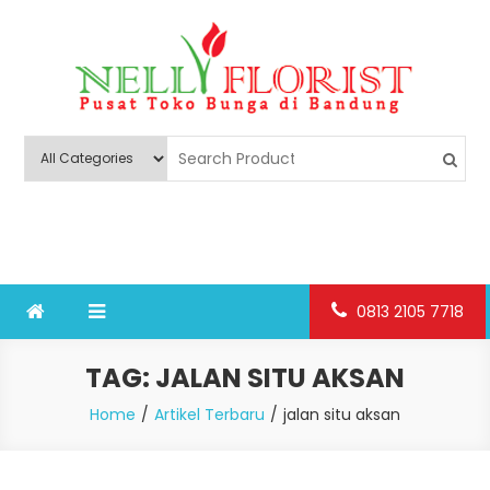
Skip
to
content
Nelly Florist Bandung
Jual karangan bunga papan Bandung
0813 2105 7718
TAG:
JALAN SITU AKSAN
Home
Artikel Terbaru
jalan situ aksan