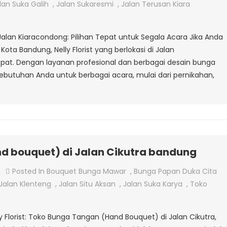
Papan
lan Suka Galih
,
Jalan Sukaresmi
,
Jalan Terusan Kiara
Di
Jalan
 Jalan Kiaracondong: Pilihan Tepat untuk Segala Acara Jika Anda
Kiaracondong
ota Bandung, Nelly Florist yang berlokasi di Jalan
epat. Dengan layanan profesional dan berbagai desain bunga
kebutuhan Anda untuk berbagai acara, mulai dari pernikahan,
d bouquet) di Jalan Cikutra bandung
On
Posted In
Bouquet Bunga Mawar
,
Bunga Papan Duka Cita
Toko
Jalan Klenteng
,
Jalan Situ Aksan
,
Jalan Suka Karya
,
Toko
Bunga
Tangan
Florist: Toko Bunga Tangan (Hand Bouquet) di Jalan Cikutra,
(hand