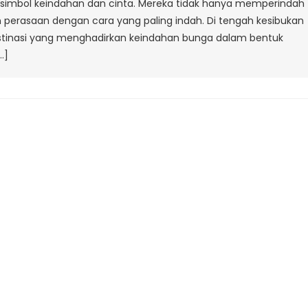
simbol keindahan dan cinta. Mereka tidak hanya memperindah
Bouquet)
perasaan dengan cara yang paling indah. Di tengah kesibukan
Di
stinasi yang menghadirkan keindahan bunga dalam bentuk
Jalan
…]
Cikutra
Bandung