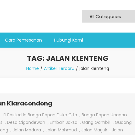
Cara Pemesanan
Hubungi Kami
TAG:
JALAN KLENTENG
Home
Artikel Terbaru
jalan klenteng
lan Kiaracondong
On
Posted In
Bunga Papan Duka Cita
,
Bunga Papan Ucapan
Jual
us
,
Desa Cigondewah
,
Embah Jaksa
,
Gang Gambir
,
Gudang
Bunga
teng
,
Jalan Madura
,
Jalan Mahmud
,
Jalan Marjuk
,
Jalan