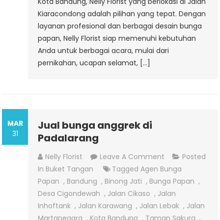
Kota Bandung, Nelly Florist yang berlokasi di Jalan
Kiaracondong adalah pilihan yang tepat. Dengan
layanan profesional dan berbagai desain bunga
papan, Nelly Florist siap memenuhi kebutuhan
Anda untuk berbagai acara, mulai dari
pernikahan, ucapan selamat, […]
MAR
Jual bunga anggrek di
31
Padalarang
On
Nelly Florist
Leave A Comment
Posted
Jual
In
Buket Tangan
Tagged
Agen Bunga
Bunga
Papan
,
Bandung
,
Binong Jati
,
Bunga Papan
,
Anggrek
Desa Cigondewah
,
Jalan Cikaso
,
Jalan
Di
Inhoftank
,
Jalan Karawang
,
Jalan Lebak
,
Jalan
Padalarang
Martanegara
,
Kota Bandung
,
Taman Sakura
,