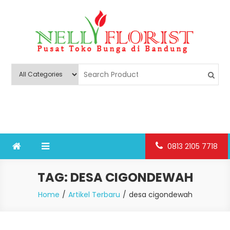
Skip
to
content
Nelly Florist Bandung
Jual karangan bunga papan Bandung
0813 2105 7718
TAG:
DESA CIGONDEWAH
Home
Artikel Terbaru
desa cigondewah