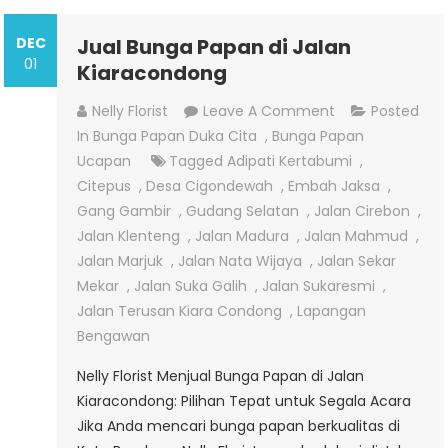
DEC
Jual Bunga Papan di Jalan
01
Kiaracondong
On
Nelly Florist
Leave A Comment
Posted
Jual
In
Bunga Papan Duka Cita
,
Bunga Papan
Bunga
Ucapan
Tagged
Adipati Kertabumi
,
Papan
Citepus
,
Desa Cigondewah
,
Embah Jaksa
,
Di
Gang Gambir
,
Gudang Selatan
,
Jalan Cirebon
,
Jalan
Jalan Klenteng
,
Jalan Madura
,
Jalan Mahmud
,
Kiaracondong
Jalan Marjuk
,
Jalan Nata Wijaya
,
Jalan Sekar
Mekar
,
Jalan Suka Galih
,
Jalan Sukaresmi
,
Jalan Terusan Kiara Condong
,
Lapangan
Bengawan
Nelly Florist Menjual Bunga Papan di Jalan
Kiaracondong: Pilihan Tepat untuk Segala Acara
Jika Anda mencari bunga papan berkualitas di