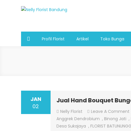
Skip
to
Nelly Florist Bandung
Jual karangan bunga papan Bandung
content
Profil Florist
Artikel
Toko Bunga
JAN
Jual Hand Bouquet Bun
02
Nelly Florist
Leave A Comment
Anggrek Dendrobium
,
Binong Jati
,
Desa Sukajaya
,
FLORIST BATUNUNG