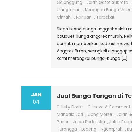
Galunggung
,
Jalan Gatot Subroto
Ulangtahun
,
Karangan Bunga Valen
Cimahi
,
Naripan
,
Terdekat
Siapa bilang bunga anggrek selalu
bouquet bunga anggrek murah, Nelly
berhak memberikan kado istimewa t
Anggrek Bulan, seringkali dianggap 
kami merangkai bunga-bunga […]
JAN
Jual Bunga Tangan di T
04
Nelly Florist
Leave A Comment
Mandala Jati
,
Gang Morse
,
Jalan B
Pacar
,
Jalan Padasuka
,
Jalan Para
Turangga
,
Ledeng
,
Ngamprah
,
R