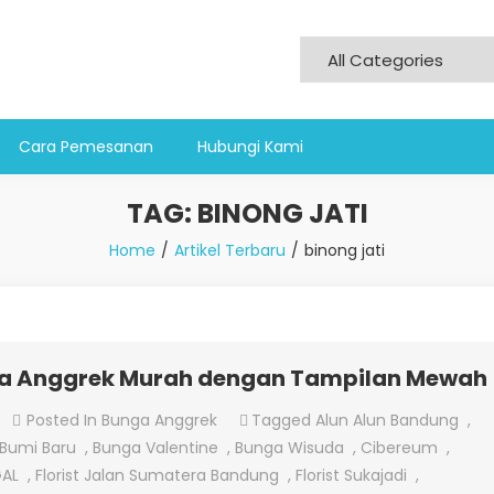
Cara Pemesanan
Hubungi Kami
TAG:
BINONG JATI
Home
Artikel Terbaru
binong jati
ga Anggrek Murah dengan Tampilan Mewah
On
Posted In
Bunga Anggrek
Tagged
Alun Alun Bandung
,
Jual
Bumi Baru
,
Bunga Valentine
,
Bunga Wisuda
,
Cibereum
,
Hand
GAL
,
Florist Jalan Sumatera Bandung
,
Florist Sukajadi
,