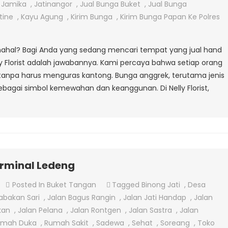
Bouquet
,
Jamika
,
Jatinangor
,
Jual Bunga Buket
,
Jual Bunga
Bunga
tine
,
Kayu Agung
,
Kirim Bunga
,
Kirim Bunga Papan Ke Polres
Anggrek
Murah
 mahal? Bagi Anda yang sedang mencari tempat yang jual hand
Dengan
 Florist adalah jawabannya. Kami percaya bahwa setiap orang
Tampilan
anpa harus menguras kantong. Bunga anggrek, terutama jenis
Mewah
sebagai simbol kemewahan dan keanggunan. Di Nelly Florist,
erminal Ledeng
On
Posted In
Buket Tangan
Tagged
Binong Jati
,
Desa
Jual
abakan Sari
,
Jalan Bagus Rangin
,
Jalan Jati Handap
,
Jalan
Bunga
kan
,
Jalan Pelana
,
Jalan Rontgen
,
Jalan Sastra
,
Jalan
Tangan
umah Duka
,
Rumah Sakit
,
Sadewa
,
Sehat
,
Soreang
,
Toko