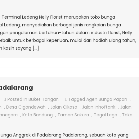
Di
Terminal
di Terminal Ledeng Nelly Florist merupakan toko bunga
Ledeng
nal Ledeng, menyediakan berbagai jenis rangkaian bunga
gan pengalaman bertahun-tahun dalam industri florist, Nelly
terbaik untuk berbagai keperluan, mulai dari hadiah ulang tahun,
n kasih sayang […]
Padalarang
On
Posted In
Buket Tangan
Tagged
Agen Bunga Papan
,
Jual
n
,
Desa Cigondewah
,
Jalan Cikaso
,
Jalan Inhoftank
,
Jalan
Bunga
tanegara
,
Kota Bandung
,
Taman Sakura
,
Tegal Lega
,
Toko
Anggrek
Di
uk Bunga Anggrek di Padalarang Padalarang, sebuah kota yang
Padalarang