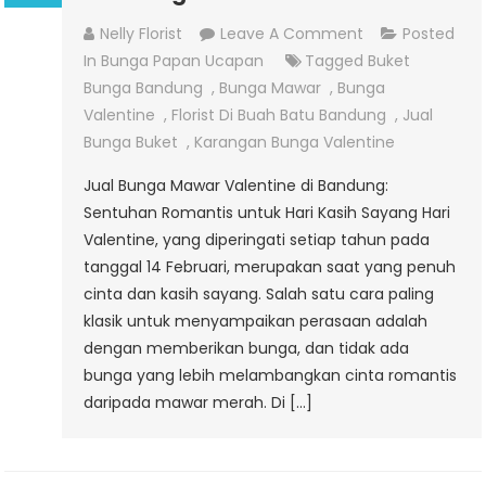
On
Nelly Florist
Leave A Comment
Posted
Jual-
In
Bunga Papan Ucapan
Tagged
Buket
Bunga-
Bunga Bandung
,
Bunga Mawar
,
Bunga
Mawar-
Valentine
,
Florist Di Buah Batu Bandung
,
Jual
Valentine
Bunga Buket
,
Karangan Bunga Valentine
Bandung
Jual Bunga Mawar Valentine di Bandung:
Sentuhan Romantis untuk Hari Kasih Sayang Hari
Valentine, yang diperingati setiap tahun pada
tanggal 14 Februari, merupakan saat yang penuh
cinta dan kasih sayang. Salah satu cara paling
klasik untuk menyampaikan perasaan adalah
dengan memberikan bunga, dan tidak ada
bunga yang lebih melambangkan cinta romantis
daripada mawar merah. Di […]