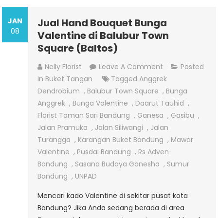
JAN
Jual Hand Bouquet Bunga
08
Valentine di Balubur Town
Square (Baltos)
On
Nelly Florist
Leave A Comment
Posted
Jual
In
Buket Tangan
Tagged
Anggrek
Hand
Dendrobium
,
Balubur Town Square
,
Bunga
Bouquet
Anggrek
,
Bunga Valentine
,
Daarut Tauhid
,
Bunga
Florist Taman Sari Bandung
,
Ganesa
,
Gasibu
,
Valentine
Jalan Pramuka
,
Jalan Siliwangi
,
Jalan
Di
Turangga
,
Karangan Buket Bandung
,
Mawar
Balubur
Valentine
,
Pusdai Bandung
,
Rs Adven
Town
Bandung
,
Sasana Budaya Ganesha
,
Sumur
Square
Bandung
,
UNPAD
(Baltos)
Mencari kado Valentine di sekitar pusat kota
Bandung? Jika Anda sedang berada di area