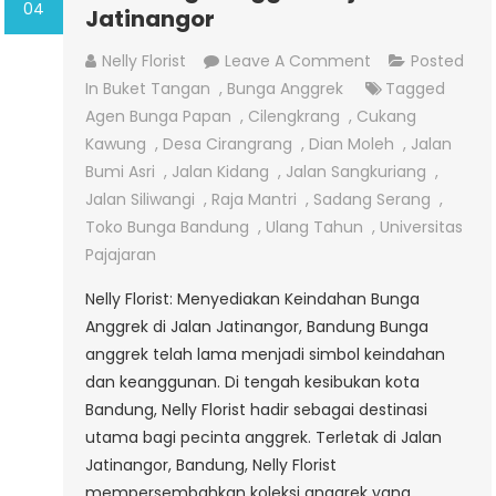
04
Jatinangor
On
Nelly Florist
Leave A Comment
Posted
Jual
In
Buket Tangan
,
Bunga Anggrek
Tagged
Bunga
Agen Bunga Papan
,
Cilengkrang
,
Cukang
Anggrek
Kawung
,
Desa Cirangrang
,
Dian Moleh
,
Jalan
Di
Bumi Asri
,
Jalan Kidang
,
Jalan Sangkuriang
,
Jalan
Jalan Siliwangi
,
Raja Mantri
,
Sadang Serang
,
Jatinangor
Toko Bunga Bandung
,
Ulang Tahun
,
Universitas
Pajajaran
Nelly Florist: Menyediakan Keindahan Bunga
Anggrek di Jalan Jatinangor, Bandung Bunga
anggrek telah lama menjadi simbol keindahan
dan keanggunan. Di tengah kesibukan kota
Bandung, Nelly Florist hadir sebagai destinasi
utama bagi pecinta anggrek. Terletak di Jalan
Jatinangor, Bandung, Nelly Florist
mempersembahkan koleksi anggrek yang