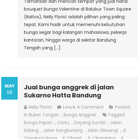
Tamansari dan mencari tempat yang jual hand
bouquet bunga Valentine di Balubur Town Square
(Baltos), Nelly Florist adalah pilihan yang paling
tepat. Kami hadir untuk memenuhi kebutuhan
bunga segar bagi kalangan mahasiswa, pekerja
kantoran, hingga warga di sekitar Bandung
Tengah yang […]
MAY
Jual bunga anggrek di jalan
08
Sukarno Hatta Bandung
On
Nelly Florist
Leave A Comment
Posted
Jual
In
Buket Tangan
,
Bunga Anggrek
Tagged
Bunga
Bunga Papan
,
Cisitu
,
Dayang Sumbi
,
Jalan
Anggrek
Kidang
,
Jalan Sangkuriang
,
Jalan Siliwangi
,
Jl.
Di
Cigadung Raya
,
Jl. Cihapit
,
Jl. Cikondang
,
Jl.