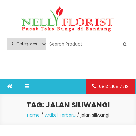
Skip
to
content
Nelly Florist Bandung
Jual karangan bunga papan Bandung
0813 2105 7718
TAG:
JALAN SILIWANGI
Home
Artikel Terbaru
jalan siliwangi