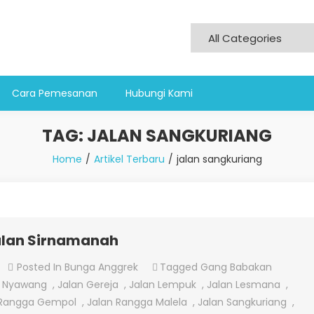
Cara Pemesanan
Hubungi Kami
TAG:
JALAN SANGKURIANG
Home
Artikel Terbaru
jalan sangkuriang
jalan Sirnamanah
On
Posted In
Bunga Anggrek
Tagged
Gang Babakan
Jual
p Nyawang
,
Jalan Gereja
,
Jalan Lempuk
,
Jalan Lesmana
,
Bunga
 Rangga Gempol
,
Jalan Rangga Malela
,
Jalan Sangkuriang
,