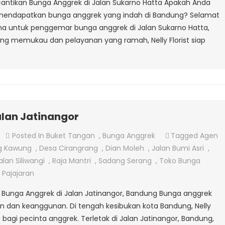
ecantikan Bunga Anggrek di Jalan Sukarno Hatta Apakah Anda
Jalan
mendapatkan bunga anggrek yang indah di Bandung? Selamat
Sukarno
utama untuk penggemar bunga anggrek di Jalan Sukarno Hatta,
Hatta
ng memukau dan pelayanan yang ramah, Nelly Florist siap
Bandung
alan Jatinangor
On
Posted In
Buket Tangan
,
Bunga Anggrek
Tagged
Agen
Jual
g Kawung
,
Desa Cirangrang
,
Dian Moleh
,
Jalan Bumi Asri
,
Bunga
alan Siliwangi
,
Raja Mantri
,
Sadang Serang
,
Toko Bunga
Anggrek
 Pajajaran
Di
n Bunga Anggrek di Jalan Jatinangor, Bandung Bunga anggrek
Jalan
n dan keanggunan. Di tengah kesibukan kota Bandung, Nelly
Jatinangor
a bagi pecinta anggrek. Terletak di Jalan Jatinangor, Bandung,