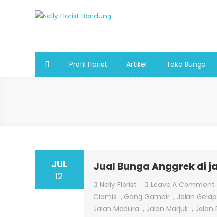
Skip
to
Nelly Florist Bandung
Jual karangan bunga papan Bandung
content
Profil Florist
Artikel
Toko Bunga
JUL
Jual Bunga Anggrek di 
12
Nelly Florist
Leave A Comment
Ciamis
,
Gang Gambir
,
Jalan Gela
Jalan Madura
,
Jalan Marjuk
,
Jalan