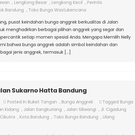
Anggrek
awan
,
Lengkong Besar
,
Lengkong Kecil
,
Perintis
Di
ok Bandung
,
Toko Bunga Wastukencana
Jalan
dung, pusat keindahan bunga anggrek berkualitas di Jalan
Sirnamanah
k menghadirkan berbagai pilihan anggrek yang segar dan
cantik setiap momen spesial Anda. Mengapa Memilih Nelly
mahami bahwa bunga anggrek adalah simbol keindahan dan
gai jenis anggrek, termasuk […]
alan Sukarno Hatta Bandung
On
Posted In
Buket Tangan
,
Bunga Anggrek
Tagged
Bunga
Jual
an Kidang
,
Jalan Sangkuriang
,
Jalan Siliwangi
,
Jl. Cigadung
Bunga
. Cikutra
,
Kota Bandung
,
Toko Bunga Bandung
,
Ulang
Anggrek
Di