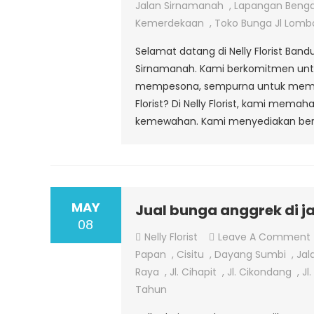
Jalan Sirnamanah
,
Lapangan Beng
Kemerdekaan
,
Toko Bunga Jl Lomb
Selamat datang di Nelly Florist Ban
Sirnamanah. Kami berkomitmen untu
mempesona, sempurna untuk memper
Florist? Di Nelly Florist, kami me
kemewahan. Kami menyediakan berba
MAY
Jual bunga anggrek di j
08
Nelly Florist
Leave A Comment
Papan
,
Cisitu
,
Dayang Sumbi
,
Jal
Raya
,
Jl. Cihapit
,
Jl. Cikondang
,
Jl
Tahun