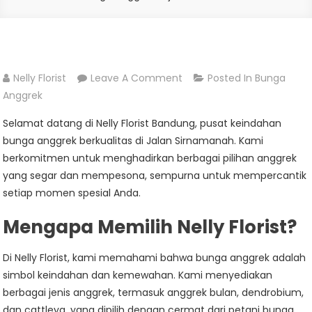
On
Nelly Florist
Leave A Comment
Posted In
Bunga
Jual
Anggrek
Bunga
Selamat datang di Nelly Florist Bandung, pusat keindahan
Anggrek
bunga anggrek berkualitas di Jalan Sirnamanah. Kami
Di
berkomitmen untuk menghadirkan berbagai pilihan anggrek
Jalan
yang segar dan mempesona, sempurna untuk mempercantik
Sirnamanah
setiap momen spesial Anda.
Mengapa Memilih Nelly Florist?
Di Nelly Florist, kami memahami bahwa bunga anggrek adalah
simbol keindahan dan kemewahan. Kami menyediakan
berbagai jenis anggrek, termasuk anggrek bulan, dendrobium,
dan cattleya, yang dipilih dengan cermat dari petani bunga