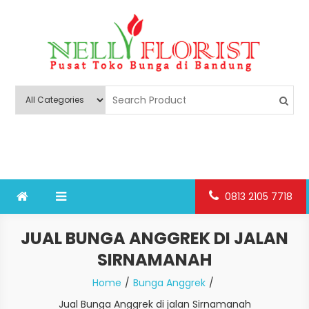
Skip
to
content
Nelly Florist Bandung
Jual karangan bunga papan Bandung
0813 2105 7718
JUAL BUNGA ANGGREK DI JALAN
SIRNAMANAH
Home
Bunga Anggrek
Jual Bunga Anggrek di jalan Sirnamanah