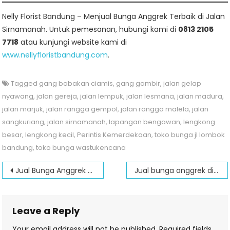
Nelly Florist Bandung – Menjual Bunga Anggrek Terbaik di Jalan
Sirnamanah. Untuk pemesanan, hubungi kami di
0813 2105
7718
atau kunjungi website kami di
www.nellyfloristbandung.com
.
Tagged
gang babakan ciamis
,
gang gambir
,
jalan gelap
nyawang
,
jalan gereja
,
jalan lempuk
,
jalan lesmana
,
jalan madura
,
jalan marjuk
,
jalan rangga gempol
,
jalan rangga malela
,
jalan
sangkuriang
,
jalan sirnamanah
,
lapangan bengawan
,
lengkong
besar
,
lengkong kecil
,
Perintis Kemerdekaan
,
toko bunga jl lombok
bandung
,
toko bunga wastukencana
Post
Jual Bunga Anggrek di jalan Sumber Sari
Jual bunga anggrek di jalan Haji Juanda
navigation
Leave a Reply
Your email address will not be published.
Required fields